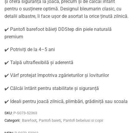
și oferă siguranță la joacă, precum și de
călcâi întărit
pentru o susținere optimă. Designul bleumarin clasic, cu
detalii albastre, îi face ușor de asortat la orice ținută zilnică.
✔️
Pantofi barefoot băieți DDStep
din piele naturală
premium
✔️ Potriviți de la
4–5 ani
✔️
Talpă ultraflexibilă și aderentă
✔️
Vârf protejat
împotriva zgârieturilor și loviturilor
✔️
Călcâi întărit
pentru stabilitate și siguranță
✔️ Ideali pentru
joacă zilnică, plimbări, grădiniță sau scoala
SKU:
P-S073-52363
Categorii:
Barefoot
,
Pantofi baieti
,
Pantofi bebelusi si copii