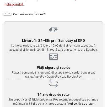
indisponibil.
Cum măsuram piciorul?
Livrare în 24-48h prin Sameday și DPD
Comenzile plasate până la ora 15:00 (luni-vineri) sunt expediate în
aceeași zi și livrate în 24-48h în toată țara prin curier sau la Easybox.
Plăți sigure și rapide
Plătești comanda în siguranță direct pe site cu cardul bancar sau
wallet ApplePay, GooglePay sau RevolutPay.
14 zile drep de retur
Nu se potrivește? Nicio problemă! Poți returna produsul sau schimba
mărimea în 14 zile de la livrarea acestuia.
Vezi politica de retur.