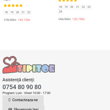
18
19
20
21
22
23
24
18
19
20
21
22
184,90
lei
120,19
lei
178,90
lei
143,12
lei
Asistență clienți:
0754 80 90 80
Program: Luni - Vineri 10:00 - 17:30
Contacteaza-ne
Showroom Iași