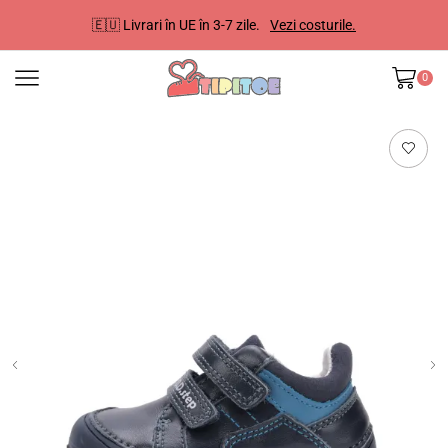
🇪🇺 Livrari în UE în 3-7 zile.
Vezi costurile.
0