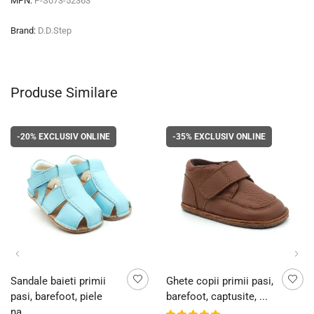
MPN:
P-S073-52363
Brand:
D.D.Step
Produse Similare
-20%
EXCLUSIV ONLINE
-35%
EXCLUSIV ONLINE
Sandale baieti primii
Ghete copii primii pasi,
pasi, barefoot, piele
barefoot, captusite, ...
na...