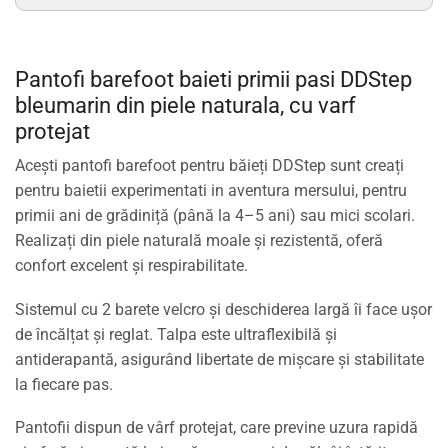
Pantofi barefoot baieti primii pasi DDStep
bleumarin din piele naturala, cu varf
protejat
Acești
pantofi barefoot pentru băieți DDStep
sunt creați
pentru baietii experimentati in aventura mersului, pentru
primii ani de grădiniță (până la 4–5 ani) sau mici scolari.
Realizați din
piele naturală moale și rezistentă
, oferă
confort excelent și respirabilitate.
Sistemul cu
2 barete velcro
și deschiderea largă îi face ușor
de încălțat și reglat. Talpa este
ultraflexibilă și
antiderapantă
, asigurând libertate de mișcare și stabilitate
la fiecare pas.
Pantofii dispun de
vârf protejat
, care previne uzura rapidă