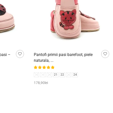
pasi –
Pantofi primii pasi barefoot, piele
naturala, ...
18
19
20
21
22
23
24
178,90
lei
Selectează opțiunile