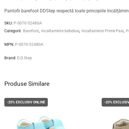
Pantofii barefoot DDStep respectă toate principiile încălțăminte
SKU:
P-S070-52480A
Categorii:
Barefoot
,
Incaltaminte bebelusi
,
Incaltaminte Primii Pasi
,
P
MPN:
P-S070-52480A
Brand:
D.D.Step
Produse Similare
-20%
EXCLUSIV ONLINE
-20%
EXCLUSIV