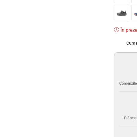
În preze
Cum 
Comenzile p
Plăteșt