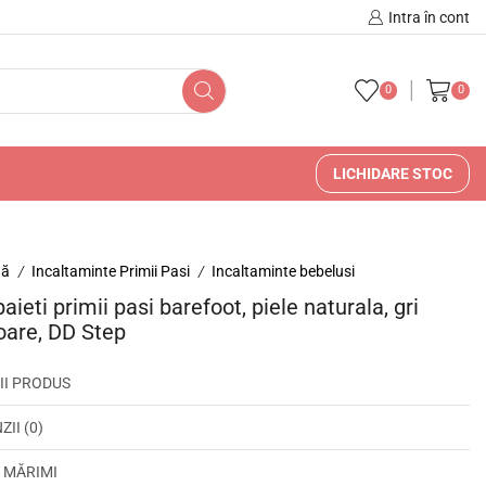
Intra în cont
0
0
LICHIDARE STOC
nă
Incaltaminte Primii Pasi
Incaltaminte bebelusi
/
/
aieti primii pasi barefoot, piele naturala, gri
oare, DD Step
II PRODUS
II (0)
 MĂRIMI