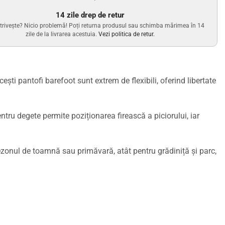
14 zile drep de retur
trivește? Nicio problemă! Poți returna produsul sau schimba mărimea în 14
zile de la livrarea acestuia.
Vezi politica de retur.
ești pantofi barefoot sunt extrem de flexibili, oferind libertate
ntru degete permite poziționarea firească a piciorului, iar
sezonul de
toamnă sau primăvară
, atât pentru grădiniță și parc,