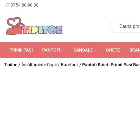
 Livrare în Romania în 24-48 de ore.
0754 80 90 80
PRIMII PASI
PANTOFI
SANDALE
GHETE
BRA
Tipitoe
/
Încălțăminte Copii
/
Barefoot
/
Pantofi Baieti Primii Pasi Ba