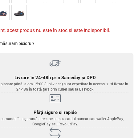
nt, acest produs nu este în stoc și este indisponibil.
măsuram piciorul?
Livrare în 24-48h prin Sameday și DPD
lasate până la ora 15:00 (luni-vineri) sunt expediate în aceeași zi și livrate în
24-48h în toată țara prin curier sau la Easybox.
Plăți sigure și rapide
i comanda în siguranță direct pe site cu cardul bancar sau wallet ApplePay,
GooglePay sau RevolutPay.