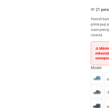
21 pers
Pantofi bare
primii pași 
toate princip
corectă.
⚠️ Mărim
măsurați
corespon
Model