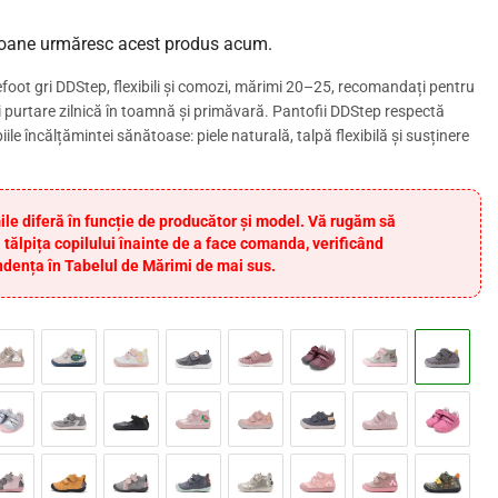
oane urmăresc acest produs acum.
foot gri DDStep, flexibili și comozi, mărimi 20–25, recomandați pentru
și purtare zilnică în toamnă și primăvară. Pantofii DDStep respectă
iile încălțămintei sănătoase: piele naturală, talpă flexibilă și susținere
ile diferă în funcție de producător și model. Vă rugăm să
 tălpița copilului înainte de a face comanda, verificând
dența în Tabelul de Mărimi de mai sus.