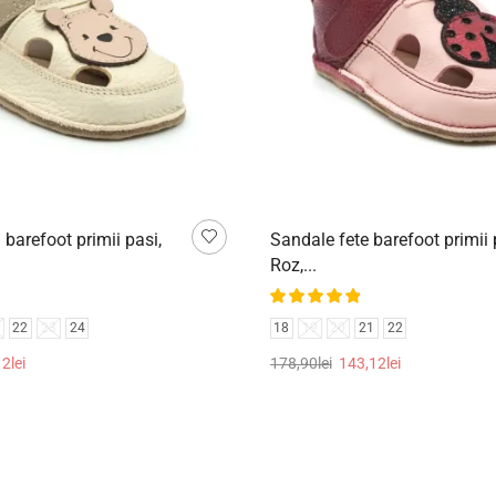
 barefoot primii pasi,
Sandale fete barefoot primii 
Roz,...
22
23
24
18
19
20
21
22
12
lei
178,90
lei
143,12
lei
țiunile
Selectează opțiunile