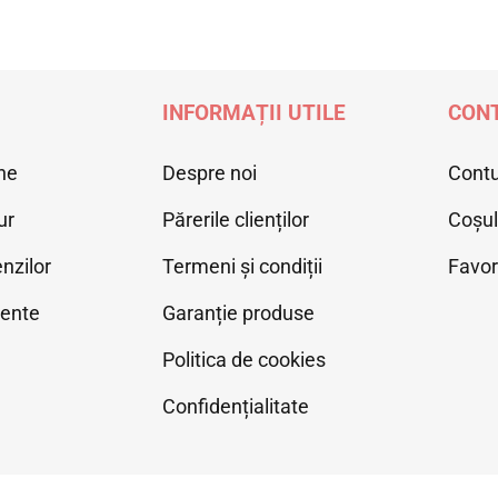
INFORMAȚII UTILE
CONT
ne
Despre noi
Cont
ur
Părerile clienților
Coșu
nzilor
Termeni și condiții
Favor
vente
Garanție produse
Politica de cookies
Confidențialitate