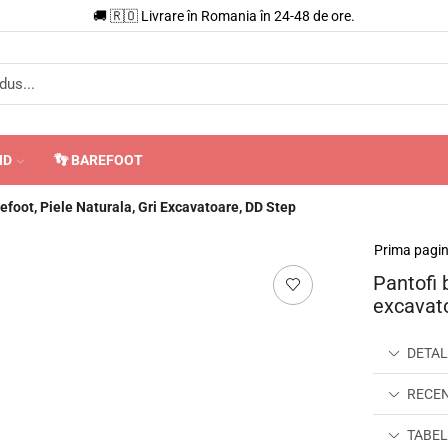
🇪🇺 Livrari în UE în 3-7 zile.
Vezi costurile.
ND
👣 BAREFOOT
refoot, Piele Naturala, Gri Excavatoare, DD Step
Prima pagi
Pantofi b
excavat
DETAL
RECENZ
TABEL