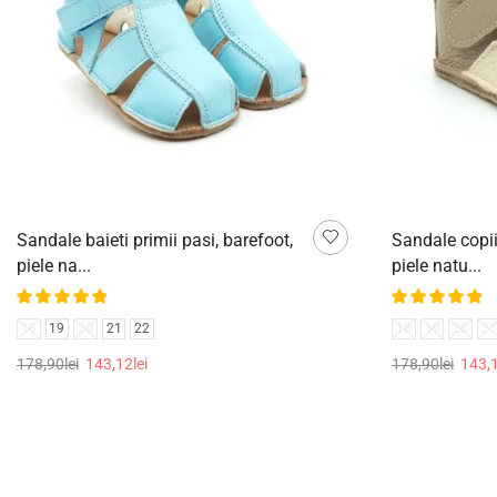
Sandale baieti primii pasi, barefoot,
Sandale copii
piele na...
piele natu...
18
19
20
21
22
18
19
20
21
178,90
lei
143,12
lei
178,90
lei
143,
Selectează opțiunile
Selectează op