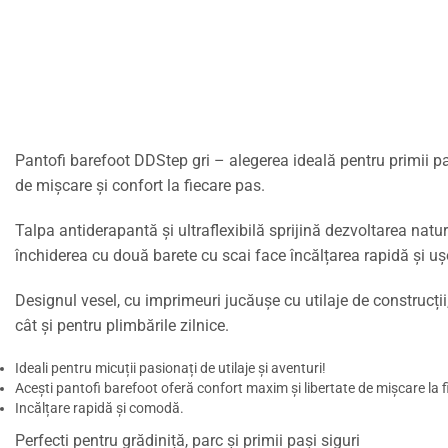
Pantofi barefoot DDStep gri
– alegerea ideală pentru primii paș
de mișcare și confort la fiecare pas.
Talpa antiderapantă și ultraflexibilă sprijină dezvoltarea natur
închiderea cu două barete cu scai face încălțarea rapidă și uș
Designul vesel, cu imprimeuri jucăușe cu utilaje de construcții,
cât și pentru plimbările zilnice.
Ideali pentru micuții pasionați de utilaje și aventuri!
Acești pantofi barefoot oferă confort maxim și libertate de mișcare la f
Incălțare rapidă și comodă.
Perfecti pentru grădiniță, parc și primii pași siguri