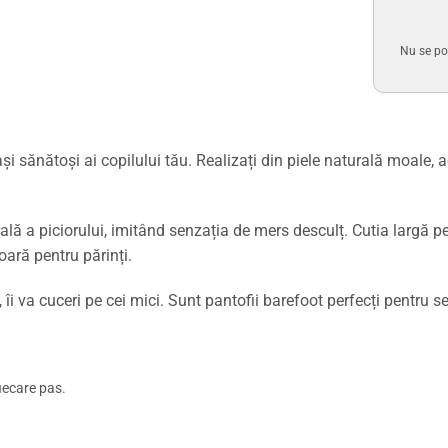
Nu se po
i sănătoși ai copilului tău. Realizați din piele naturală moale, ac
ală a piciorului, imitând senzația de mers desculț. Cutia largă pe
oară pentru părinți.
 îi va cuceri pe cei mici. Sunt pantofii barefoot perfecți pentru 
iecare pas.