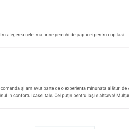
ru alegerea celei ma bune perechi de papucei pentru copilasi.
sat comanda și am avut parte de o experienta minunata alături d
nul in confortul casei tale. Cel puțin pentru Iași e altceva! Mulțu