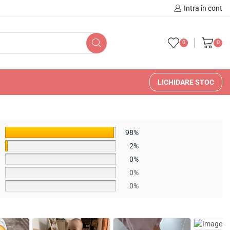
🚚 🇷🇴 Livrare în Romani
Intra în cont
0
0
LICHIDARE STOC
98%
2%
0%
0%
0%