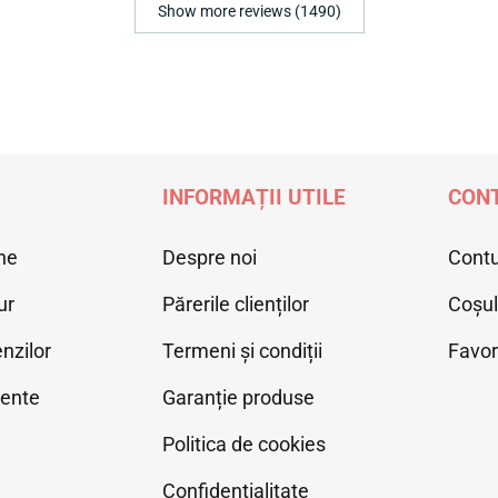
Show more reviews (1490)
INFORMAȚII UTILE
CONT
ne
Despre noi
Cont
ur
Părerile clienților
Coșu
nzilor
Termeni și condiții
Favor
vente
Garanție produse
Politica de cookies
Confidențialitate