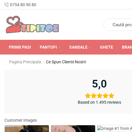
n Romania în 24-48 de ore.
0754 80 90 80
PRIMII PASI
PANTOFI
SANDALE
GHETE
BRA
Pagina Principala
Ce Spun Clientii Nostri
5,0
Based on 1.495 reviews
Customer Images