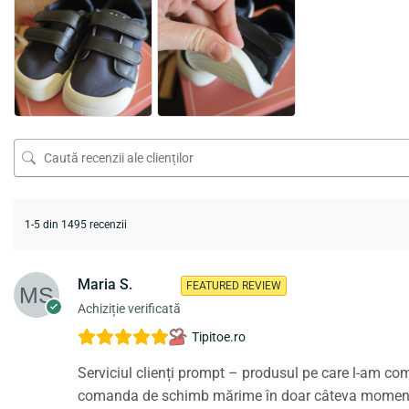
1-5 din 1495 recenzii
Maria S.
FEATURED REVIEW
Achiziție verificată
Tipitoe.ro
Serviciul clienți prompt – produsul pe care l-am co
comanda de schimb mărime în doar câteva momente, o