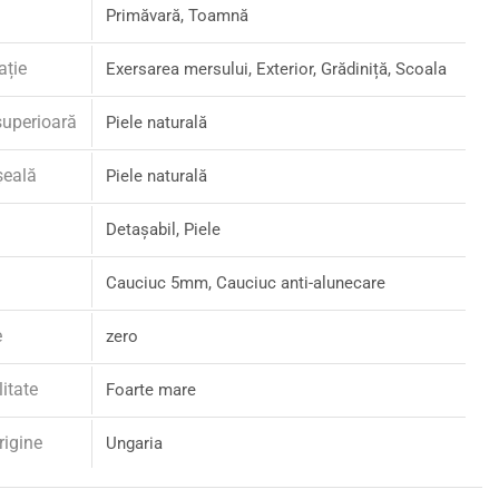
Primăvară, Toamnă
ație
Exersarea mersului, Exterior, Grădiniță, Scoala
superioară
Piele naturală
șeală
Piele naturală
Detașabil, Piele
Cauciuc 5mm, Cauciuc anti-alunecare
e
zero
litate
Foarte mare
rigine
Ungaria