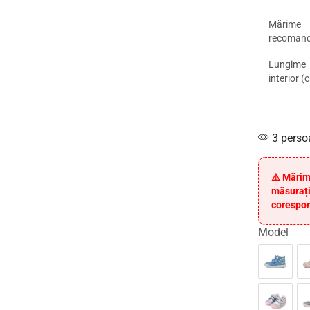
Mărime
recoman
Lungime
interior (
3 perso
⚠️ Mărim
măsurați
corespon
Model