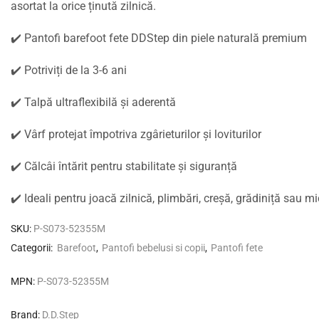
asortat la orice ținută zilnică.
✔️
Pantofi barefoot fete DDStep
din piele naturală premium
✔️ Potriviți de la
3-6 ani
✔️
Talpă ultraflexibilă și aderentă
✔️
Vârf protejat
împotriva zgârieturilor și loviturilor
✔️
Călcâi întărit
pentru stabilitate și siguranță
✔️ Ideali pentru
joacă zilnică, plimbări, creșă, grădiniță sau mi
SKU:
P-S073-52355M
Categorii:
Barefoot
,
Pantofi bebelusi si copii
,
Pantofi fete
MPN:
P-S073-52355M
Brand:
D.D.Step