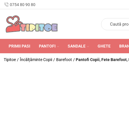
n Romania în 24-48 de ore.
0754 80 90 80
PRIMII PASI
PANTOFI
SANDALE
GHETE
BRA
Tipitoe
/
Încălțăminte Copii
/
Barefoot
/
Pantofi Copii, Fete Barefoot,