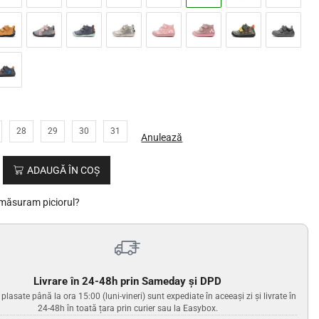
28
29
30
31
Anulează
ADAUGĂ ÎN COȘ
măsuram piciorul?
Livrare în 24-48h prin Sameday și DPD
lasate până la ora 15:00 (luni-vineri) sunt expediate în aceeași zi și livrate în
24-48h în toată țara prin curier sau la Easybox.