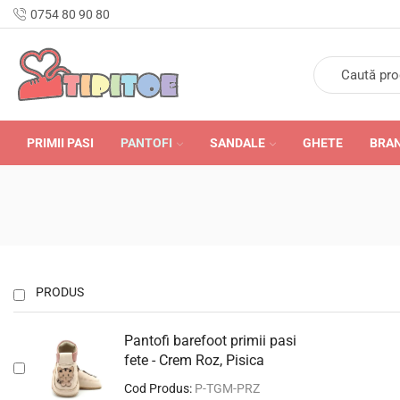
n Romania în 24-48 de ore.
0754 80 90 80
PRIMII PASI
PANTOFI
SANDALE
GHETE
BRA
PRODUS
Pantofi barefoot primii pasi
fete - Crem Roz, Pisica
Cod Produs:
P-TGM-PRZ