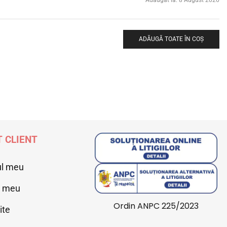
ADĂUGĂ TOATE ÎN COȘ
 CLIENT
ul meu
l meu
Ordin ANPC 225/2023
ite