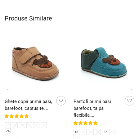
Produse Similare
Ghete copii primii pasi,
Pantofi primii pasi
barefoot, captusite, ...
barefoot, talpa
flexibila,...
18
19
20
21
22
23
24
18
19
20
21
22
23
24