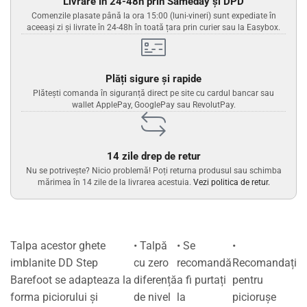
Livrare în 24-48h prin Sameday și DPD
Comenzile plasate până la ora 15:00 (luni-vineri) sunt expediate în
aceeași zi și livrate în 24-48h în toată țara prin curier sau la Easybox.
Plăți sigure și rapide
Plătești comanda în siguranță direct pe site cu cardul bancar sau
wallet ApplePay, GooglePay sau RevolutPay.
14 zile drep de retur
Nu se potrivește? Nicio problemă! Poți returna produsul sau schimba
mărimea în 14 zile de la livrarea acestuia.
Vezi politica de retur.
Talpa acestor ghete
• Talpă
• Se
•
imblanite DD Step
cu zero
recomandă
Recomandați
Barefoot se adapteaza la
diferență
a fi purtați
pentru
forma piciorului și
de nivel
la
piciorușe