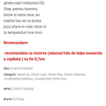
ghete copii imblanite DD
Step, pentru toamna
tarzie si iarna rece, iar
copilul tau se va putea
juca afara in voie, chiar si
la temperaturi mai mici.
Recomandare:
-recomandam ca rezerva (adaosul fata de talpa masurata
a copilului ) sa fie 0,7cm
SKU:
G-W070-52624A
Categorii:
Barefoot
,
Ghete copii
,
Ghete fete
,
Ghete imblanite
,
Incaltaminte bebelusi
,
Incaltaminte Primii Pasi
MPN:
G-W070-52624A
Brand:
D.D.Step