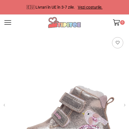
🇪🇺 Livrari în UE în 3-7 zile.
Vezi costurile.
0