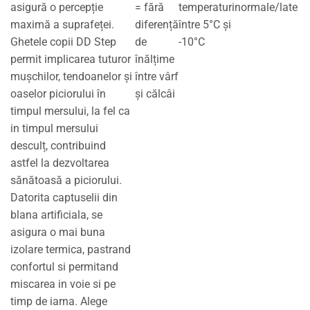
asigură o percepție
= fără
temperaturi
normale/late
maximă a suprafeței.
diferență
între 5°C și
Ghetele copii DD Step
de
-10°C
permit implicarea tuturor
înălțime
mușchilor, tendoanelor și
între vârf
oaselor piciorului în
și călcâi
timpul mersului, la fel ca
in timpul mersului
desculț, contribuind
astfel la dezvoltarea
sănătoasă a piciorului.
Datorita captuselii din
blana artificiala, se
asigura o mai buna
izolare termica, pastrand
confortul si permitand
miscarea in voie si pe
timp de iarna. Alege