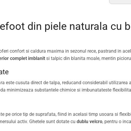
efoot din piele naturala cu b
feri confort si caldura maxima in sezonul rece, pastrand in acel
erior complet imblanit
si talpic din blanita moale, mentin piciorus
ate
ara este cusuta direct de talpa, reducand considerabil utilizarea 
da minimizeaza substantele chimice si imbunatateste flexibilita
e pe orice tip de suprafata, fiind in acelasi timp usoara si flexibi
 mersului activ. Ghetele sunt dotate cu
dublu velcro
, pentru o inc