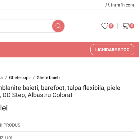
🚚 🇷🇴 Livrare în Romani
Intra în cont
0
0
LICHIDARE STOC
nă
Ghete copii
Ghete baieti
/
/
lanite baieti, barefoot, talpa flexibila, piele
, DD Step, Albastru Colorat
0
lei
II PRODUS
II (0)