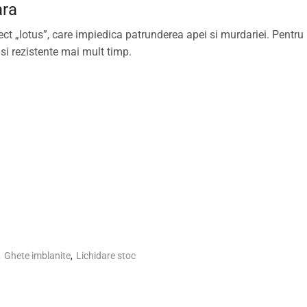
ara
ect „lotus”, care impiedica patrunderea apei si murdariei. Pentr
si rezistente mai mult timp.
,
Ghete imblanite
,
Lichidare stoc