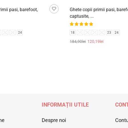
imii pasi, barefoot,
Ghete copii primii pasi, baref
captusite, ...
22
23
24
18
19
20
21
22
23
24
184,90
lei
120,19
lei
țiunile
Selectează opțiunile
INFORMAȚII UTILE
CONT
ne
Despre noi
Cont