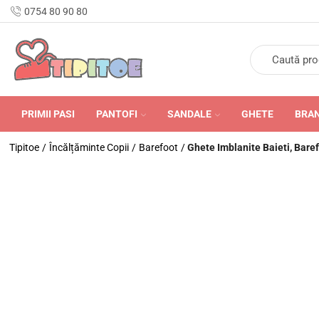
n Romania în 24-48 de ore.
0754 80 90 80
PRIMII PASI
PANTOFI
SANDALE
GHETE
BRA
Tipitoe
/
Încălțăminte Copii
/
Barefoot
/
Ghete Imblanite Baieti, Baref