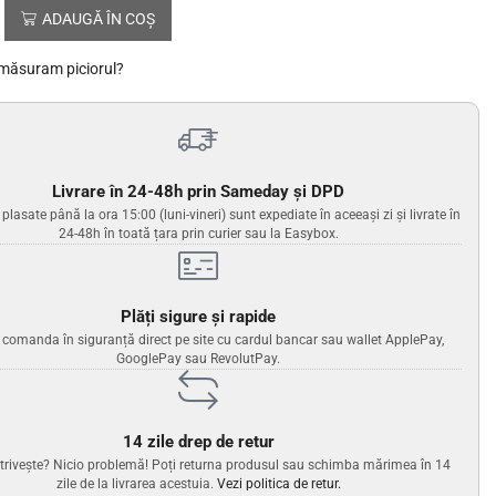
ADAUGĂ ÎN COȘ
măsuram piciorul?
Livrare în 24-48h prin Sameday și DPD
lasate până la ora 15:00 (luni-vineri) sunt expediate în aceeași zi și livrate în
24-48h în toată țara prin curier sau la Easybox.
Plăți sigure și rapide
i comanda în siguranță direct pe site cu cardul bancar sau wallet ApplePay,
GooglePay sau RevolutPay.
14 zile drep de retur
trivește? Nicio problemă! Poți returna produsul sau schimba mărimea în 14
zile de la livrarea acestuia.
Vezi politica de retur.