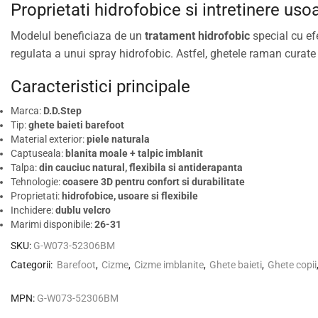
Proprietati hidrofobice si intretinere uso
Modelul beneficiaza de un
tratament hidrofobic
special cu ef
regulata a unui spray hidrofobic. Astfel, ghetele raman curate 
Caracteristici principale
Marca:
D.D.Step
Tip:
ghete baieti barefoot
Material exterior:
piele naturala
Captuseala:
blanita moale + talpic imblanit
Talpa:
din cauciuc natural, flexibila si antiderapanta
Tehnologie:
coasere 3D pentru confort si durabilitate
Proprietati:
hidrofobice, usoare si flexibile
Inchidere:
dublu velcro
Marimi disponibile:
26-31
SKU:
G-W073-52306BM
Categorii:
Barefoot
,
Cizme
,
Cizme imblanite
,
Ghete baieti
,
Ghete copii
MPN:
G-W073-52306BM