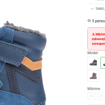
TABEL
5 perso
⚠️ Mărim
măsurați
corespon
Model
Mărime
26
27