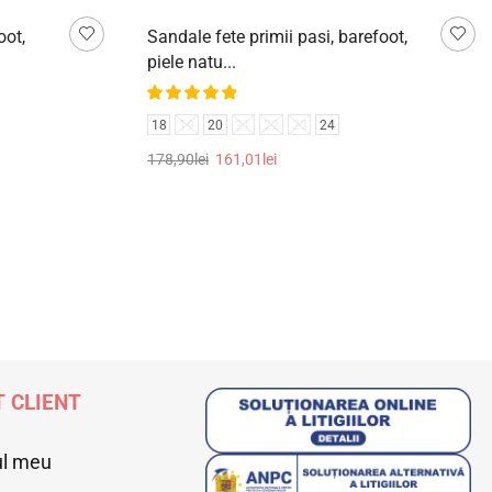
oot,
Sandale fete primii pasi, barefoot,
piele natu...
18
19
20
21
22
23
24
178,90
lei
161,01
lei
Selectează opțiunile
 CLIENT
ul meu