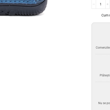
Cum 
Comenzile p
Plăteșt
Nu se po