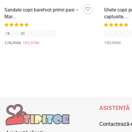
Sandale copii barefoot primii pasi –
Ghete copii pr
Mar...
captusite, ...
18
19
20
21
22
23
24
18
19
20
21
178,90
lei
161,01
lei
189,90
lei
Selectează opțiunile
Selectează op
ASISTENȚĂ
Contactează-