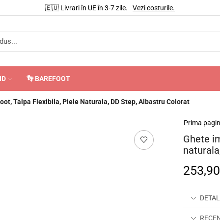
🇪🇺 Livrari în UE în 3-7 zile.
Vezi costurile.
ND
👣 BAREFOOT
oot, Talpa Flexibila, Piele Naturala, DD Step, Albastru Colorat
Prima pagi
Ghete imb
naturala
253,9
DETAL
RECENZ