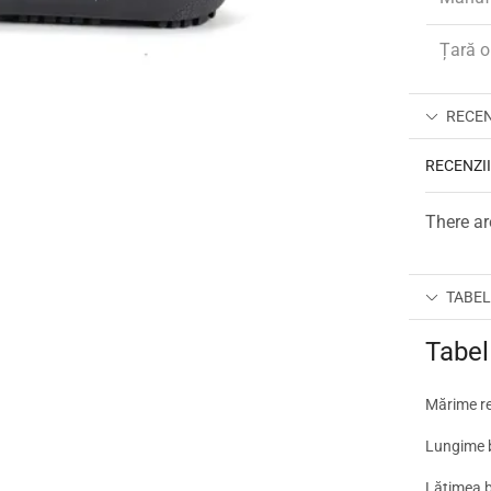
Țară o
RECENZ
RECENZI
There ar
TABEL
Tabel
Mărime r
Lungime 
Lățimea b