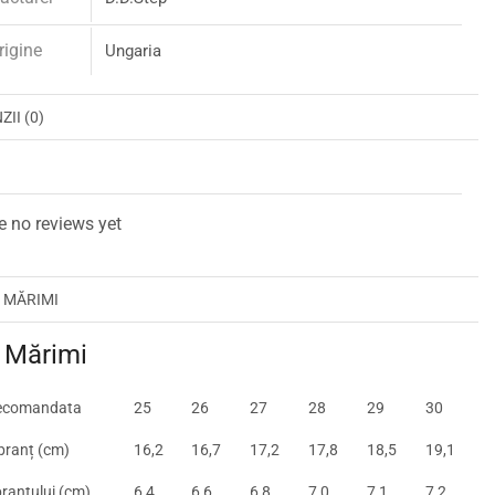
rigine
Ungaria
II (0)
I
e no reviews yet
 MĂRIMI
 Mărimi
ecomandata
25
26
27
28
29
30
branț (cm
)
16,2
16,7
17,2
17,8
18,5
19,1
ranțului (cm)
6,4
6,6
6,8
7,0
7,1
7,2