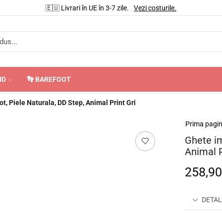
🇪🇺 Livrari în UE în 3-7 zile.
Vezi costurile.
ND
👣 BAREFOOT
t, Piele Naturala, DD Step, Animal Print Gri
Prima pagi
Ghete im
Animal P
258,9
DETAL