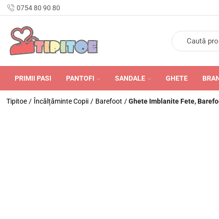
n Romania în 24-48 de ore.
0754 80 90 80
PRIMII PASI
PANTOFI
SANDALE
GHETE
BRA
Tipitoe
/
Încălțăminte Copii
/
Barefoot
/
Ghete Imblanite Fete, Barefoo