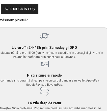
ADAUGĂ ÎN COȘ
măsuram piciorul?
Livrare în 24-48h prin Sameday și DPD
lasate până la ora 15:00 (luni-vineri) sunt expediate în aceeași zi și livrate în
24-48h în toată țara prin curier sau la Easybox.
Plăți sigure și rapide
i comanda în siguranță direct pe site cu cardul bancar sau wallet ApplePay,
GooglePay sau RevolutPay.
14 zile drep de retur
trivește? Nicio problemă! Poți returna produsul sau schimba mărimea în 14