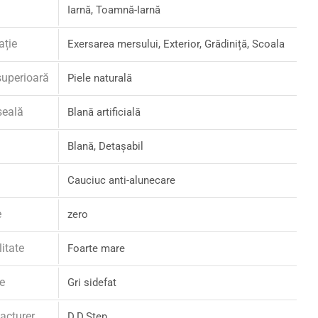
Iarnă, Toamnă-Iarnă
ație
Exersarea mersului, Exterior, Grădiniță, Scoala
superioară
Piele naturală
șeală
Blană artificială
Blană, Detașabil
Cauciuc anti-alunecare
e
zero
litate
Foarte mare
e
Gri sidefat
acturer
D.D.Step