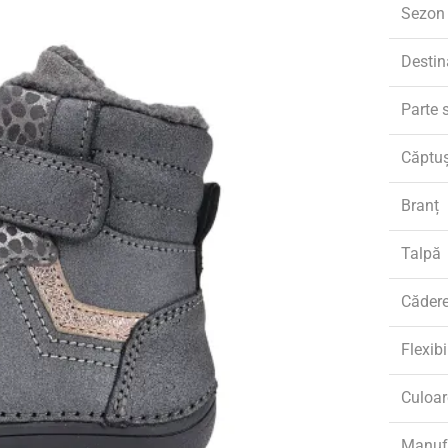
Sezon
Destin
Parte 
Căptu
Branț
Talpă
Căder
Flexibi
Culoar
Manuf