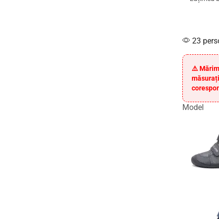
23 pers
⚠️ Mărim
măsurați
corespon
Model