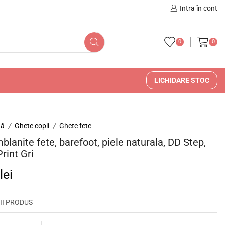
🚚 🇷🇴 Livrare în Romani
Intra în cont
0
0
LICHIDARE STOC
nă
Ghete copii
Ghete fete
/
/
blanite fete, barefoot, piele naturala, DD Step,
rint Gri
0
lei
II PRODUS