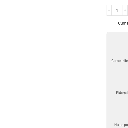
Cum 
Comenzile p
Plăteșt
Nu se po