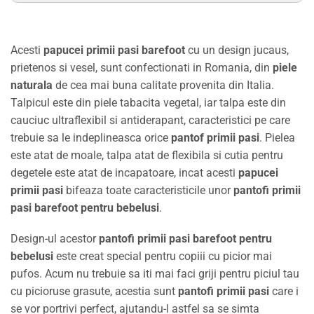
Acesti
papucei primii pasi barefoot
cu un design jucaus,
prietenos si vesel, sunt confectionati in Romania, din
piele
naturala
de cea mai buna calitate provenita din Italia.
Talpicul este din piele tabacita vegetal, iar talpa este din
cauciuc ultraflexibil si antiderapant, caracteristici pe care
trebuie sa le indeplineasca orice
pantof primii pasi
. Pielea
este atat de moale, talpa atat de flexibila si cutia pentru
degetele este atat de incapatoare, incat acesti
papucei
primii pasi
bifeaza toate caracteristicile unor
pantofi primii
pasi barefoot pentru bebelusi
.
Design-ul acestor
pantofi primii pasi barefoot pentru
bebelusi
este creat special pentru copiii cu picior mai
pufos. Acum nu trebuie sa iti mai faci griji pentru piciul tau
cu picioruse grasute, acestia sunt
pantofi primii pasi
care i
se vor portrivi perfect, ajutandu-l astfel sa se simta