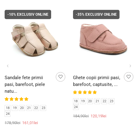
-10%
EXCLUSIV ONLINE
-35%
EXCLUSIV ONLINE
Sandale fete primii
Ghete copii primii pasi,
pasi, barefoot, piele
barefoot, captusite, ...
natu...
18
19
20
21
22
23
24
18
19
20
21
22
23
24
184,90
lei
120,19
lei
178,90
lei
161,01
lei