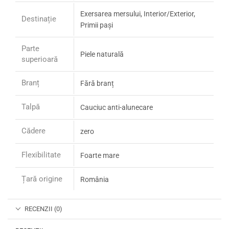
Exersarea mersului, Interior/Exterior,
Destinație
Primii pași
Parte
Piele naturală
superioară
Branț
Fără branț
Talpă
Cauciuc anti-alunecare
Cădere
zero
Flexibilitate
Foarte mare
Țară origine
România
RECENZII (0)