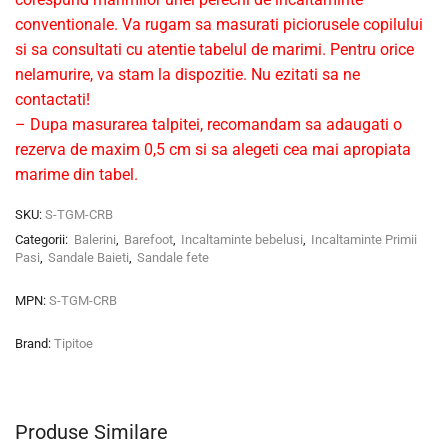
conventionale. Va rugam sa masurati piciorusele copilului
si sa consultati cu atentie tabelul de marimi. Pentru orice
nelamurire, va stam la dispozitie. Nu ezitati sa ne
contactati!
– Dupa masurarea talpitei, recomandam sa adaugati o
rezerva de maxim 0,5 cm si sa alegeti cea mai apropiata
marime din tabel.
SKU:
S-TGM-CRB
Categorii:
Balerini
,
Barefoot
,
Incaltaminte bebelusi
,
Incaltaminte Primii
Pasi
,
Sandale Baieti
,
Sandale fete
MPN:
S-TGM-CRB
Brand:
Tipitoe
Produse Similare