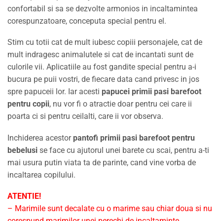
confortabil si sa se dezvolte armonios in incaltamintea
corespunzatoare, conceputa special pentru el.
Stim cu totii cat de mult iubesc copiii personajele, cat de
mult indragesc animalutele si cat de incantati sunt de
culorile vii. Aplicatiile au fost gandite special pentru a-i
bucura pe puii vostri, de fiecare data cand privesc in jos
spre papuceii lor. Iar acesti
papucei primii pasi barefoot
pentru copii
, nu vor fi o atractie doar pentru cei care ii
poarta ci si pentru ceilalti, care ii vor observa.
Inchiderea acestor
pantofi primii pasi barefoot pentru
bebelusi
se face cu ajutorul unei barete cu scai, pentru a-ti
mai usura putin viata ta de parinte, cand vine vorba de
incaltarea copilului.
ATENTIE!
– Marimile sunt decalate cu o marime sau chiar doua si nu
corespund marimilor unei perechi de incaltaminte