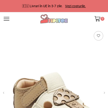
🇪🇺 Livrari în UE în 3-7 zile.
Vezi costurile.
0