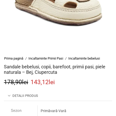
Prima pagină
Incaltaminte Primii Pasi
Incaltaminte bebelusi
/
/
Sandale bebelusi, copii, barefoot, primii pasi, piele
naturala – Bej, Ciupercuta
178,90
lei
143,12
lei
DETALII PRODUS
Sezon
Primăvară-Vară