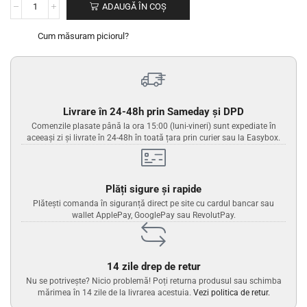
ADAUGĂ ÎN COȘ
Cum măsuram piciorul?
Livrare în 24-48h prin Sameday și DPD
Comenzile plasate până la ora 15:00 (luni-vineri) sunt expediate în
aceeași zi și livrate în 24-48h în toată țara prin curier sau la Easybox.
Plăți sigure și rapide
Plătești comanda în siguranță direct pe site cu cardul bancar sau
wallet ApplePay, GooglePay sau RevolutPay.
14 zile drep de retur
Nu se potrivește? Nicio problemă! Poți returna produsul sau schimba
mărimea în 14 zile de la livrarea acestuia.
Vezi politica de retur.