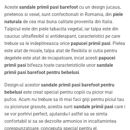
Aceste
sandale primii pasi barefoot
cu un design jucaus,
prietenos si vesel, sunt confectionati in Romania, din
piele
naturala
de cea mai buna calitate provenita din Italia.
Talpicul este din piele tabacita vegetal, iar talpa este din
cauciuc ultraflexibil si antiderapant, caracteristici pe care
trebuie sa le indeplineasca orice
papucei primii pasi
. Pielea
este atat de moale, talpa atat de flexibila si cutia pentru
degetele este atat de incapatoare, incat acesti
papucei
primii pasi
bifeaza toate caracteristicile unor
sandale
primii pasi barefoot pentru bebelusi
.
Design-ul acestor
sandale primii pasi barefoot pentru
bebelusi
este creat special pentru copiii cu picior mai
pufos. Acum nu trebuie sa iti mai faci griji pentru piciul tau
cu picioruse grasute, acestia sunt
sandale primii pasi
care i
se vor portrivi perfect, ajutandu-l astfel sa se simta
confortabil si sa se dezvolte armonios in incaltamintea
corespunzatoare, conceputa special pentru el.