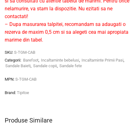
si sa consultati cu atentie tabelul de marimi. Pentru orice
nelamurire, va stam la dispozitie. Nu ezitati sa ne
contactati!
– Dupa masurarea talpitei, recomandam sa adaugati o
rezerva de maxim 0,5 cm si sa alegeti cea mai apropiata
marime din tabel.
SKU:
S-TGM-CAB
Categorii:
Barefoot
,
Incaltaminte bebelusi
,
Incaltaminte Primii Pasi
,
Sandale Baieti
,
Sandale copii
,
Sandale fete
MPN:
S-TGM-CAB
Brand:
Tipitoe
Produse Similare