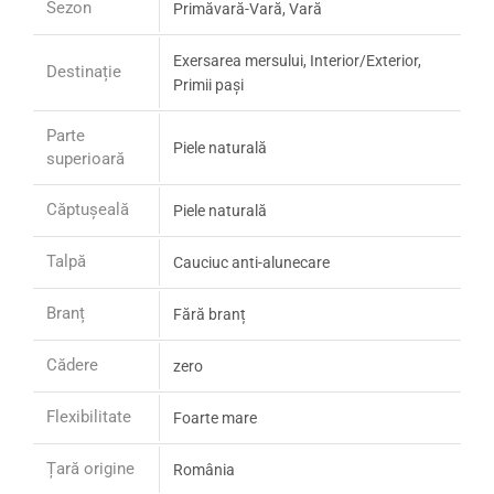
Sezon
Primăvară-Vară, Vară
Exersarea mersului, Interior/Exterior,
Destinație
Primii pași
Parte
Piele naturală
superioară
Căptușeală
Piele naturală
Talpă
Cauciuc anti-alunecare
Branț
Fără branț
Cădere
zero
Flexibilitate
Foarte mare
Țară origine
România