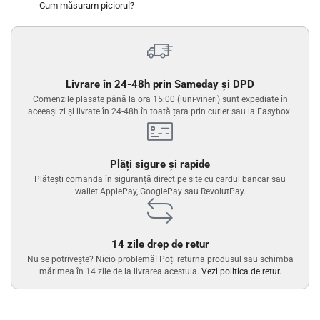
Cum măsuram piciorul?
Livrare în 24-48h prin Sameday și DPD
Comenzile plasate până la ora 15:00 (luni-vineri) sunt expediate în
aceeași zi și livrate în 24-48h în toată țara prin curier sau la Easybox.
Plăți sigure și rapide
Plătești comanda în siguranță direct pe site cu cardul bancar sau
wallet ApplePay, GooglePay sau RevolutPay.
14 zile drep de retur
Nu se potrivește? Nicio problemă! Poți returna produsul sau schimba
mărimea în 14 zile de la livrarea acestuia.
Vezi politica de retur.