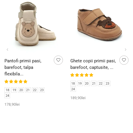
Pantofi primii pasi,
Ghete copii primii pasi,
barefoot, talpa
barefoot, captusite, ...
flexibila...
18
19
20
21
22
23
24
18
19
20
21
22
23
24
189,90
lei
178,90
lei