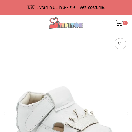
🇪🇺 Livrari în UE în 3-7 zile.
Vezi costurile.
0