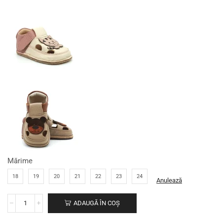
Mărime
18
19
20
21
22
23
24
Anulează
ADAUGĂ ÎN COȘ