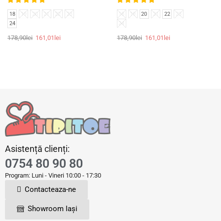
18
19
20
21
22
23
18
19
20
21
22
23
24
24
178,90
lei
161,01
lei
178,90
lei
161,01
lei
Asistență clienți:
0754 80 90 80
Program: Luni - Vineri 10:00 - 17:30
Contacteaza-ne
Showroom Iași