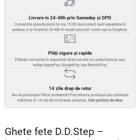
Livrare în 24-48h prin Sameday și DPD
Comenzile plasate până la ora 15:00 (luni-vineri) sunt expediate în
aceeași zi și livrate în 24-48h în toată țara prin curier sau la Easybox.
Plăți sigure și rapide
Plătești comanda în siguranță direct pe site cu cardul bancar sau
wallet ApplePay, GooglePay sau RevolutPay.
14 zile drep de retur
Nu se potrivește? Nicio problemă! Poți returna produsul sau schimba
mărimea în 14 zile de la livrarea acestuia.
Vezi politica de retur.
Ghete fete D.D.Step –