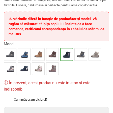
Ghete fete barefoot D.D.Step din piele naturala, cu blanita moale si talpa
flexibila. Usoare, calduroase si perfecte pentru iarna copiilor activi.
⚠️ Mărimile diferă în funcție de producător și model. Vă
rugăm să măsurați tălpița copilului înainte de a face
comanda, verificând corespondența în Tabelul de Mărimi de
mai sus.
Model
În prezent, acest produs nu este în stoc și este
indisponibil.
Cum măsuram piciorul?