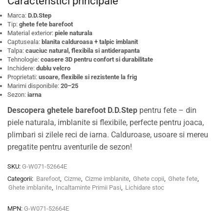
Caracteristici principale
Marca:
D.D.Step
Tip:
ghete fete barefoot
Material exterior:
piele naturala
Captuseala:
blanita calduroasa + talpic imblanit
Talpa:
cauciuc natural, flexibila si antiderapanta
Tehnologie:
coasere 3D pentru confort si durabilitate
Inchidere:
dublu velcro
Proprietati:
usoare, flexibile si rezistente la frig
Marimi disponibile:
20–25
Sezon:
iarna
Descopera ghetele barefoot D.D.Step
pentru fete – din
piele naturala, imblanite si flexibile, perfecte pentru joaca,
plimbari si zilele reci de iarna. Calduroase, usoare si mereu
pregatite pentru aventurile de sezon!
SKU:
G-W071-52664E
Categorii:
Barefoot
,
Cizme
,
Cizme imblanite
,
Ghete copii
,
Ghete fete
,
Ghete imblanite
,
Incaltaminte Primii Pasi
,
Lichidare stoc
MPN:
G-W071-52664E