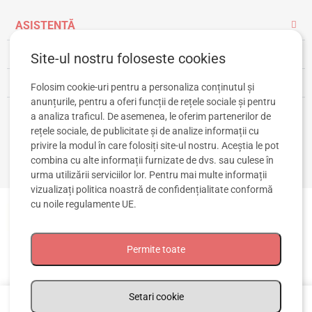
ASISTENȚĂ
INFORMAȚII UTILE
Site-ul nostru foloseste cookies
CONT CLIENT
Folosim cookie-uri pentru a personaliza conținutul și
anunțurile, pentru a oferi funcții de rețele sociale și pentru
a analiza traficul. De asemenea, le oferim partenerilor de
rețele sociale, de publicitate și de analize informații cu
privire la modul în care folosiți site-ul nostru. Aceștia le pot
combina cu alte informații furnizate de dvs. sau culese în
urma utilizării serviciilor lor. Pentru mai multe informații
vizualizați
politica noastră de confidențialitate
conformă
cu noile regulamente UE.
Permite toate
© 2020-2026 TIPITOE SRL. Toate drepturile rezervate. CIF: RO43319853, Reg.
Com. J2020002777225
0
Setari cookie