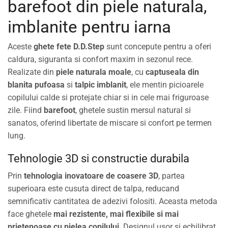
barefoot din piele naturala,
imblanite pentru iarna
Aceste
ghete fete D.D.Step
sunt concepute pentru a oferi
caldura, siguranta si confort maxim in sezonul rece.
Realizate din
piele naturala moale
, cu
captuseala din
blanita pufoasa
si
talpic imblanit
, ele mentin picioarele
copilului calde si protejate chiar si in cele mai friguroase
zile. Fiind
barefoot
, ghetele sustin mersul natural si
sanatos, oferind libertate de miscare si confort pe termen
lung.
Tehnologie 3D si constructie durabila
Prin
tehnologia inovatoare de coasere 3D
, partea
superioara este cusuta direct de talpa, reducand
semnificativ cantitatea de adezivi folositi. Aceasta metoda
face ghetele
mai rezistente, mai flexibile si mai
prietenoase cu pielea copilului
. Designul usor si echilibrat