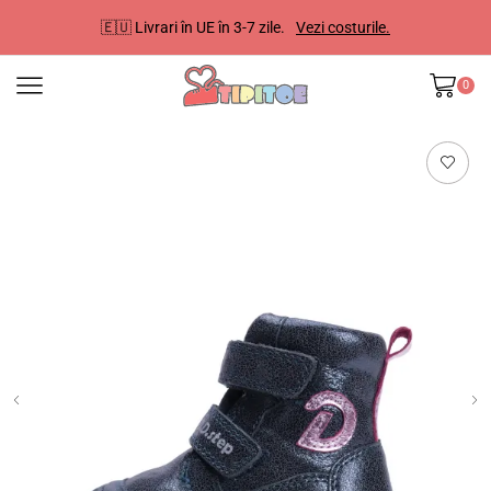
🇪🇺 Livrari în UE în 3-7 zile.
Vezi costurile.
0