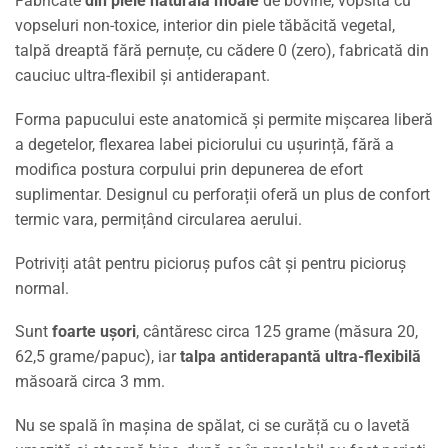
Fabricate
din piele naturală moale
de bovine, vopsită cu
vopseluri non-toxice, interior din piele tăbăcită vegetal,
talpă dreaptă fără pernuțe, cu cădere 0 (zero), fabricată din
cauciuc ultra-flexibil și antiderapant.
Forma papucului este anatomică și permite mișcarea liberă
a degetelor, flexarea labei piciorului cu ușurință, fără a
modifica postura corpului prin depunerea de efort
suplimentar. Designul cu perforații oferă un plus de confort
termic vara, permițând circularea aerului.
Potriviți atât pentru picioruș pufos cât și pentru picioruș
normal.
Sunt
foarte ușori
, cântăresc circa 125 grame (măsura 20,
62,5 grame/papuc), iar
talpa antiderapantă ultra-flexibilă
măsoară circa 3 mm.
Nu se spală în mașina de spălat, ci se curăță cu o lavetă