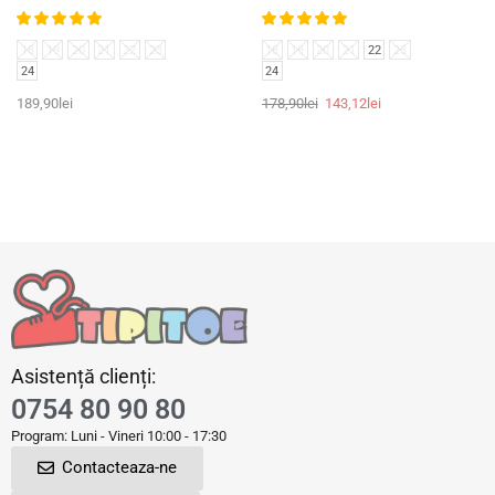
18
19
20
21
22
23
18
19
20
21
22
23
24
24
189,90
lei
178,90
lei
143,12
lei
Asistență clienți:
0754 80 90 80
Program: Luni - Vineri 10:00 - 17:30
Contacteaza-ne