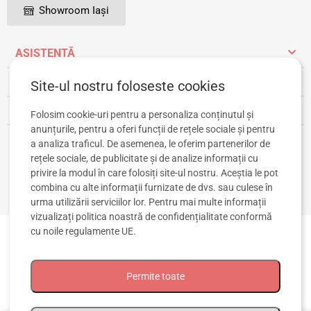
Showroom Iași
ASISTENȚĂ
INFORMAȚII UTILE
Site-ul nostru foloseste cookies
CONT CLIENT
Folosim cookie-uri pentru a personaliza conținutul și
anunțurile, pentru a oferi funcții de rețele sociale și pentru
a analiza traficul. De asemenea, le oferim partenerilor de
rețele sociale, de publicitate și de analize informații cu
privire la modul în care folosiți site-ul nostru. Aceștia le pot
combina cu alte informații furnizate de dvs. sau culese în
urma utilizării serviciilor lor. Pentru mai multe informații
vizualizați
politica noastră de confidențialitate
conformă
cu noile regulamente UE.
Permite toate
© 2020-2026 TIPITOE SRL. Toate drepturile rezervate. CIF: RO43319853, Reg.
Com. J2020002777225