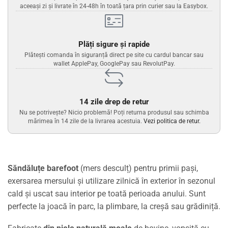
aceeași zi și livrate în 24-48h în toată țara prin curier sau la Easybox.
Plăți sigure și rapide
Plătești comanda în siguranță direct pe site cu cardul bancar sau
wallet ApplePay, GooglePay sau RevolutPay.
14 zile drep de retur
Nu se potrivește? Nicio problemă! Poți returna produsul sau schimba
mărimea în 14 zile de la livrarea acestuia.
Vezi politica de retur.
Săndăluțe barefoot
(mers desculț) pentru primii pași,
exersarea mersului și utilizare zilnică în exterior în sezonul
cald și uscat sau interior pe toată perioada anului. Sunt
perfecte la joacă în parc, la plimbare, la creșă sau grădiniță.