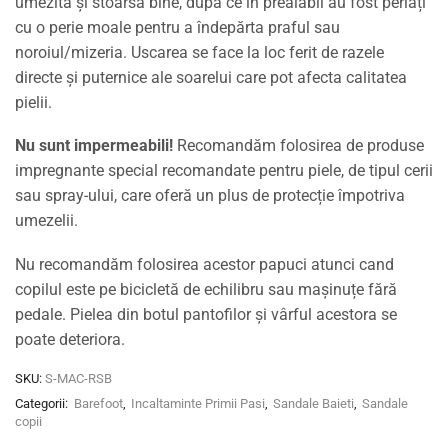
umezită și stoarsă bine, după ce în prealabil au fost periați
cu o perie moale pentru a îndepărta praful sau
noroiul/mizeria. Uscarea se face la loc ferit de razele
directe și puternice ale soarelui care pot afecta calitatea
pielii.
Nu sunt impermeabili!
Recomandăm folosirea de produse
impregnante special recomandate pentru piele, de tipul cerii
sau spray-ului, care oferă un plus de protecție împotriva
umezelii.
Nu recomandăm folosirea acestor papuci atunci cand
copilul este pe bicicletă de echilibru sau mașinuțe fără
pedale. Pielea din botul pantofilor și vârful acestora se
poate deteriora.
SKU:
S-MAC-RSB
Categorii:
Barefoot
,
Incaltaminte Primii Pasi
,
Sandale Baieti
,
Sandale
copii