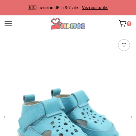
🇪🇺 Livrari în UE în 3-7 zile.
Vezi costurile.
0