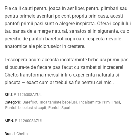
Fie ca ii cauti pentru joaca in aer liber, pentru plimbari sau
pentru primele aventuri pe cont propriu prin casa, acesti
pantofi primii pasi sunt o alegere inspirata. Ofera-i copilului
tau sansa de a merge natural, sanatos si in siguranta, cu o
pereche de pantofi barefoot copii care respecta nevoile
anatomice ale picioruselor in crestere.
Descopera acum aceasta incaltaminte bebelusi primii pasi
si bucura-te de fiecare pas facut cu zambet si incredere!
Chetto transforma mersul intr-o experienta naturala si
placuta – exact cum ar trebui sa fie pentru cei mici.
SKU:
P-1126008AZUL
Categorii:
Barefoot
,
Incaltaminte bebelusi
,
Incaltaminte Primii Pasi
,
Pantofi bebelusi si copii
,
Pantofi Sport
MPN:
P-1126008AZUL
Brand:
Chetto