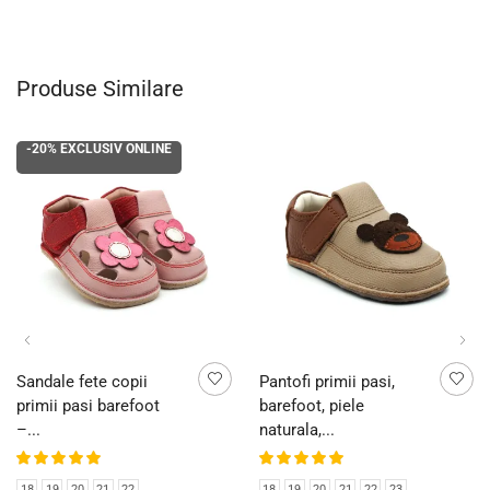
Produse Similare
-20%
EXCLUSIV ONLINE
Sandale fete copii
Pantofi primii pasi,
primii pasi barefoot
barefoot, piele
–...
naturala,...
18
19
20
21
22
18
19
20
21
22
23