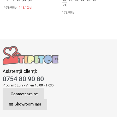
24
178,90
lei
143,12
lei
178,90
lei
Asistență clienți:
0754 80 90 80
Program: Luni - Vineri 10:00 - 17:30
Contacteaza-ne
Showroom Iași