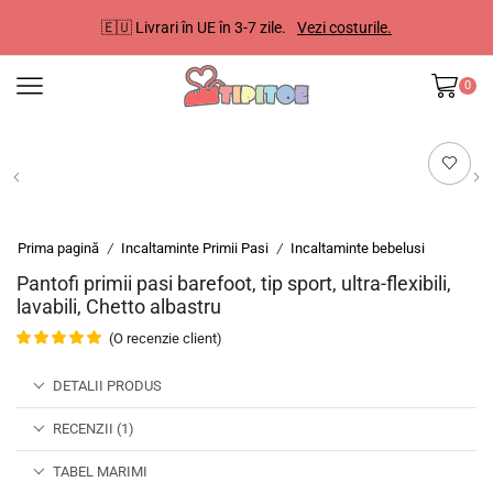
🇪🇺 Livrari în UE în 3-7 zile.
Vezi costurile.
0
Prima pagină
Incaltaminte Primii Pasi
Incaltaminte bebelusi
/
/
Pantofi primii pasi barefoot, tip sport, ultra-flexibili,
lavabili, Chetto albastru
(O recenzie client)
DETALII PRODUS
RECENZII (1)
TABEL MARIMI