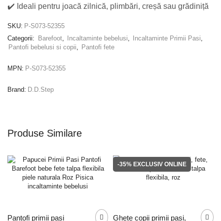
✔️ Ideali pentru
joacă zilnică, plimbări, creșă sau grădiniță
SKU:
P-S073-52355
Categorii:
Barefoot
,
Incaltaminte bebelusi
,
Incaltaminte Primii Pasi
,
Pantofi bebelusi si copii
,
Pantofi fete
MPN:
P-S073-52355
Brand:
D.D.Step
Produse Similare
-35%
EXCLUSIV ONLINE
Pantofi primii pasi
Ghete copii primii pasi,