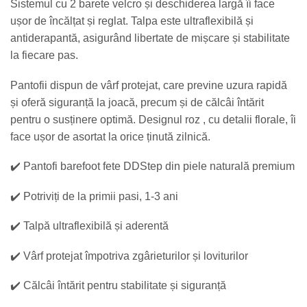
Sistemul cu
2 barete velcro
și deschiderea largă îi face
ușor de încălțat și reglat. Talpa este
ultraflexibilă și
antiderapantă
, asigurând libertate de mișcare și stabilitate
la fiecare pas.
Pantofii dispun de
vârf protejat
, care previne uzura rapidă
și oferă siguranță la joacă, precum și de
călcâi întărit
pentru o susținere optimă. Designul roz , cu detalii florale, îi
face ușor de asortat la orice ținută zilnică.
✔️
Pantofi barefoot fete DDStep
din piele naturală premium
✔️ Potriviți de la
primii pasi, 1-3 ani
✔️
Talpă ultraflexibilă și aderentă
✔️
Vârf protejat
împotriva zgârieturilor și loviturilor
✔️
Călcâi întărit
pentru stabilitate și siguranță