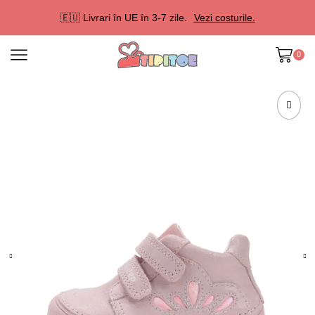
🇪🇺 Livrari în UE în 3-7 zile.
Vezi costurile.
0