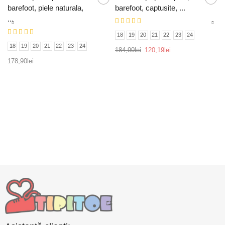
barefoot, piele naturala,
barefoot, captusite, ...
...
18
19
20
21
22
23
24
18
19
20
21
22
23
24
184,90
lei
120,19
lei
178,90
lei