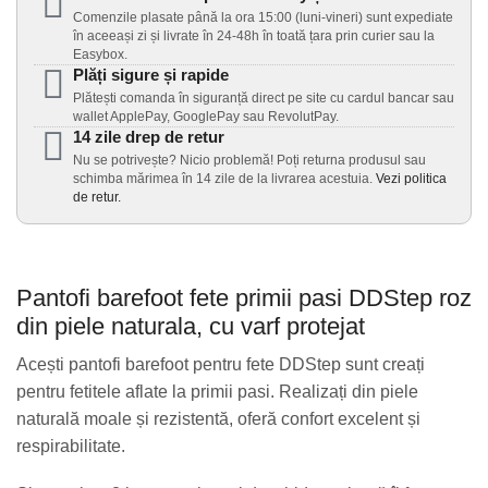
Comenzile plasate până la ora 15:00 (luni-vineri) sunt expediate
în aceeași zi și livrate în 24-48h în toată țara prin curier sau la
Easybox.
Plăți sigure și rapide
Plătești comanda în siguranță direct pe site cu cardul bancar sau
wallet ApplePay, GooglePay sau RevolutPay.
14 zile drep de retur
Nu se potrivește? Nicio problemă! Poți returna produsul sau
schimba mărimea în 14 zile de la livrarea acestuia.
Vezi politica
de retur.
Pantofi barefoot fete primii pasi DDStep roz
din piele naturala, cu varf protejat
Acești
pantofi barefoot pentru fete DDStep
sunt creați
pentru fetitele aflate la primii pasi. Realizați din
piele
naturală moale și rezistentă
, oferă confort excelent și
respirabilitate.