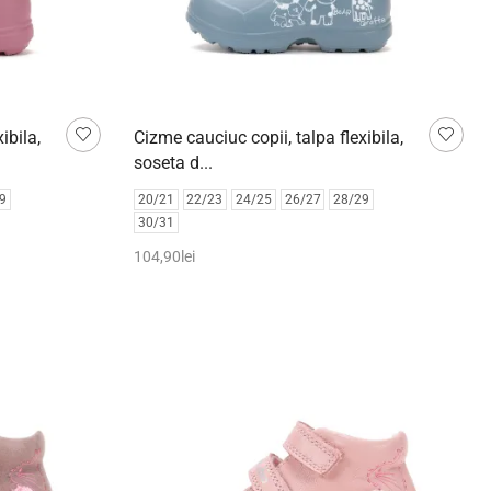
ibila,
Cizme cauciuc copii, talpa flexibila,
soseta d...
9
20/21
22/23
24/25
26/27
28/29
30/31
104,90
lei
Selectează opțiunile