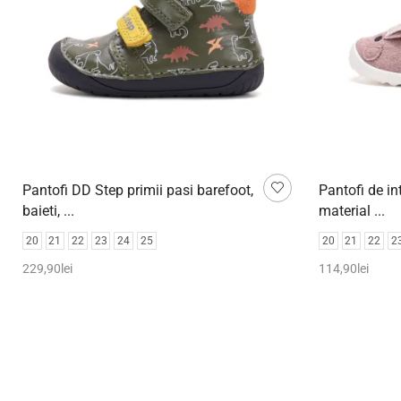
Pantofi DD Step primii pasi barefoot,
Pantofi de int
baieti, ...
material ...
20
21
22
23
24
25
20
21
22
2
229,90
lei
114,90
lei
Selectează opțiunile
Selectează o