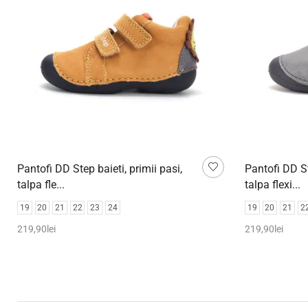
Pantofi DD Step baieti, primii pasi,
Pantofi DD St
talpa fle...
talpa flexi...
19
20
21
22
23
24
19
20
21
2
219,90
lei
219,90
lei
Selectează opțiunile
Selectează o