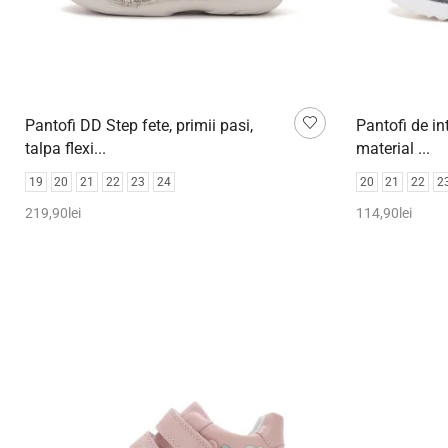
Pantofi DD Step fete, primii pasi,
Pantofi de int
talpa flexi...
material ...
19
20
21
22
23
24
20
21
22
2
219,90
lei
114,90
lei
Selectează opțiunile
Selectează o