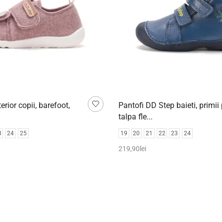
erior copii, barefoot,
Pantofi DD Step baieti, primii 
talpa fle...
3
24
25
19
20
21
22
23
24
219,90
lei
pțiunile
Selectează opțiunile