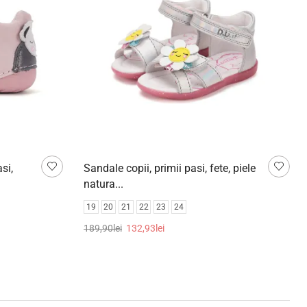
si,
Sandale copii, primii pasi, fete, piele
natura...
19
20
21
22
23
24
189,90
lei
132,93
lei
Selectează opțiunile