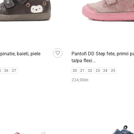
inatie, baieti, piele
Pantofi DD Step fete, primii pa
talpa flexi...
5
26
27
20
21
22
23
24
25
224,90
lei
pțiunile
Selectează opțiunile