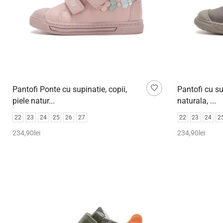
Pantofi Ponte cu supinatie, copii,
Pantofi cu sup
piele natur...
naturala, ...
22
23
24
25
26
27
22
23
24
2
234,90
lei
234,90
lei
Selectează opțiunile
Selectează o