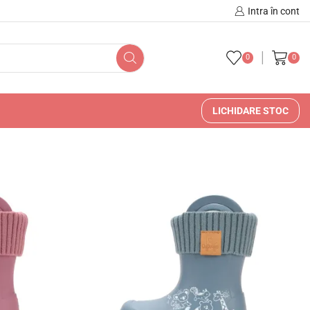
🚚 🇷🇴 Livrare în Romani
Intra în cont
0
0
LICHIDARE STOC