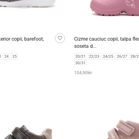
erior copii, barefoot,
Cizme cauciuc copii, talpa flex
soseta d...
3
24
25
20/21
22/23
24/25
26/27
28/2
30/31
104,90
lei
pțiunile
Selectează opțiunile