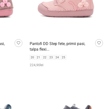
si,
Pantofi DD Step fete, primii pasi,
talpa flexi...
20
21
22
23
24
25
224,90
lei
Selectează opțiunile