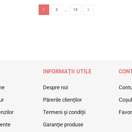
…
1
2
13
INFORMAȚII UTILE
CONT
ne
Despre noi
Cont
ur
Părerile clienților
Coșu
nzilor
Termeni și condiții
Favor
vente
Garanție produse