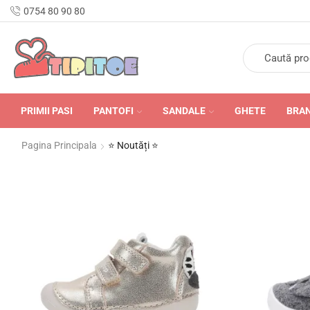
n Romania în 24-48 de ore.
0754 80 90 80
PRIMII PASI
PANTOFI
SANDALE
GHETE
BRA
Pagina Principala
⭐ Noutăți ⭐