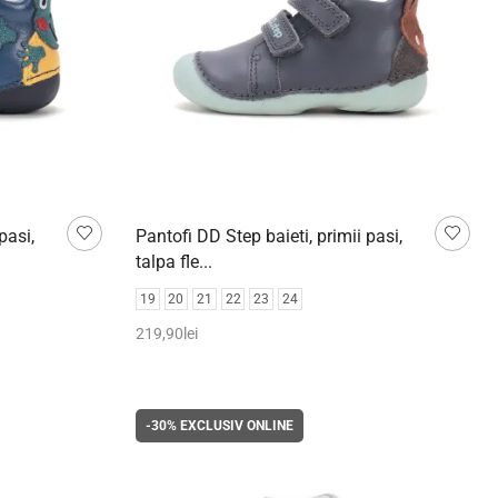
pasi,
Pantofi DD Step baieti, primii pasi,
talpa fle...
19
20
21
22
23
24
219,90
lei
Selectează opțiunile
-30%
EXCLUSIV ONLINE