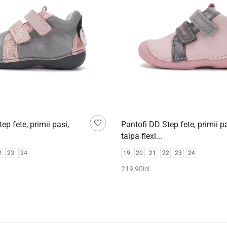
ep fete, primii pasi,
Pantofi DD Step fete, primii pa
talpa flexi...
2
23
24
19
20
21
22
23
24
219,90
lei
pțiunile
Selectează opțiunile