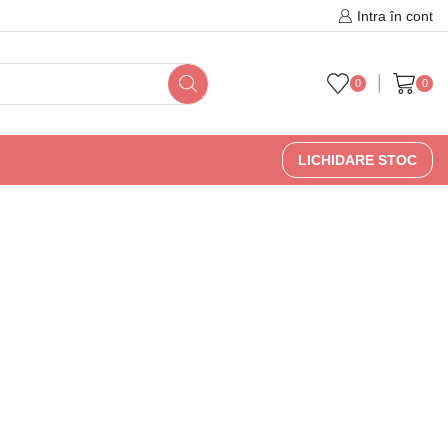
🚚 🇷🇴 Livrare în Romania 
Intra în cont
0
0
LICHIDARE STOC