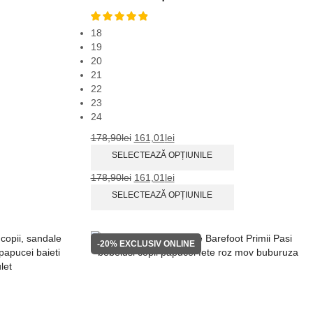
18
19
20
21
22
23
24
178,90
lei
161,01
lei
SELECTEAZĂ OPȚIUNILE
178,90
lei
161,01
lei
SELECTEAZĂ OPȚIUNILE
-20%
EXCLUSIV ONLINE