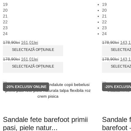
19
19
20
20
21
21
22
22
23
23
24
24
178,90
lei
161,01
lei
178,90
lei
143,1
SELECTEAZĂ OPȚIUNILE
SELECTEAZ
178,90
lei
161,01
lei
178,90
lei
143,1
SELECTEAZĂ OPȚIUNILE
SELECTEAZ
-20%
EXCLUSIV ONLINE
-20%
EXCLUSIV
Sandale fete barefoot primii
Sandale f
pasi, piele natur...
barefoot –