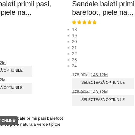
aieti primii pasi,
Sandale baieti primi
piele na...
barefoot, piele na...
18
19
20
21
22
23
2
lei
24
Ă OPȚIUNILE
178,90
lei
143,12
lei
2
lei
SELECTEAZĂ OPȚIUNILE
Ă OPȚIUNILE
178,90
lei
143,12
lei
SELECTEAZĂ OPȚIUNILE
 ONLINE