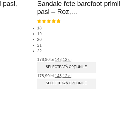
i pasi,
Sandale fete barefoot primii
pasi – Roz,...
18
19
20
21
22
178,90
lei
143,12
lei
SELECTEAZĂ OPȚIUNILE
178,90
lei
143,12
lei
SELECTEAZĂ OPȚIUNILE