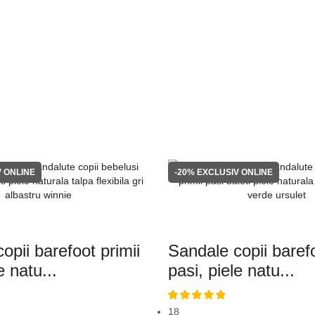
 ONLINE
-20%
EXCLUSIV ONLINE
opii barefoot primii
Sandale copii barefo
e natu...
pasi, piele natu...
18