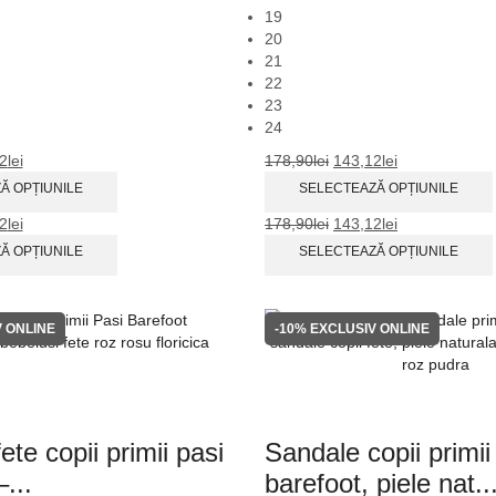
19
20
21
22
23
24
2
lei
178,90
lei
143,12
lei
Ă OPȚIUNILE
SELECTEAZĂ OPȚIUNILE
2
lei
178,90
lei
143,12
lei
Ă OPȚIUNILE
SELECTEAZĂ OPȚIUNILE
 ONLINE
-10%
EXCLUSIV ONLINE
ete copii primii pasi
Sandale copii primii
...
barefoot, piele nat..