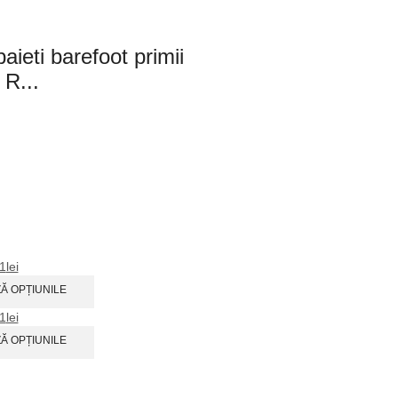
aieti barefoot primii
 R...
1
lei
Ă OPȚIUNILE
1
lei
Ă OPȚIUNILE