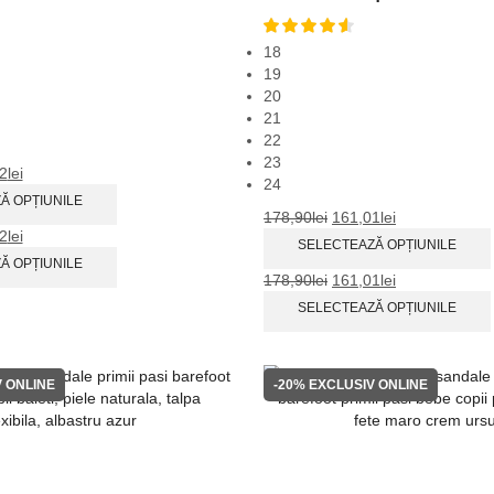
18
19
20
21
22
23
2
lei
24
Ă OPȚIUNILE
178,90
lei
161,01
lei
2
lei
SELECTEAZĂ OPȚIUNILE
Ă OPȚIUNILE
178,90
lei
161,01
lei
SELECTEAZĂ OPȚIUNILE
 ONLINE
-20%
EXCLUSIV ONLINE