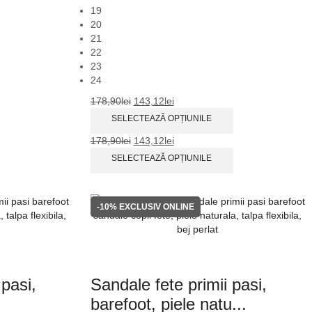
19
20
21
22
23
24
178,90
lei
143,12
lei
SELECTEAZĂ OPȚIUNILE
178,90
lei
143,12
lei
SELECTEAZĂ OPȚIUNILE
-10%
EXCLUSIV ONLINE
 pasi,
Sandale fete primii pasi,
.
barefoot, piele natu...