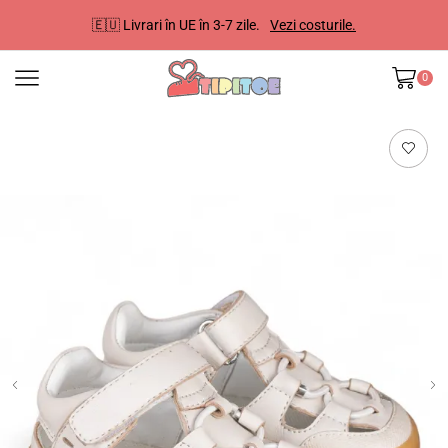
🇪🇺 Livrari în UE în 3-7 zile.
Vezi costurile.
0