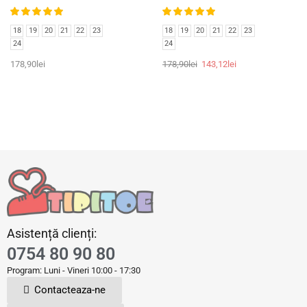
18
19
20
21
22
23
18
19
20
21
22
23
24
24
178,90
lei
178,90
lei
143,12
lei
Asistență clienți:
0754 80 90 80
Program: Luni - Vineri 10:00 - 17:30
Contacteaza-ne