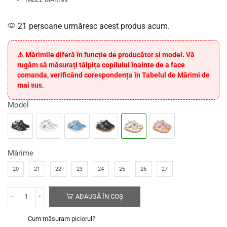
21 persoane urmăresc acest produs acum.
⚠️ Mărimile diferă în funcție de producător și model. Vă
rugăm să măsurați tălpița copilului înainte de a face
comanda, verificând corespondența în Tabelul de Mărimi de
mai sus.
Model
Mărime
20
21
22
23
24
25
26
27
ADAUGĂ ÎN COȘ
Cum măsuram piciorul?