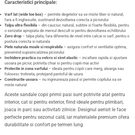
Caracteristici principale:
Varf lat (wide toe box)
– permite degetelor sa se miste liber si natural,
fara a fi inghesuite, sustinand dezvoltarea corecta a piciorului
Talpa ultra flexibila
– din cauciuc natural, subtire si foarte flexibila, pentru
o senzatie apropiata de mersul descult si pentru dezvoltarea echilibrului
Zero drop
– talpa plata, fara diferenta de nivel intre calcai si varf, pentru o
postura corecta si naturala
Piele naturala moale si respirabila
– asigura confort si ventilatie optima,
prevenind supraincalzirea piciorului
Inchidere practica cu velcro si siret elastic
– incaltare rapida si ajustare
usoara pe picior, potrivita chiar si pentru copiii mai activi
Protectie in zona varfului
– ideala pentru copiii care merg, alearga sau
folosesc trotineta, protejand pantoful de uzura
Constructie usoara
– nu ingreuneaza pasul si permite copilului sa se
miste natural
Aceste sandale copii primii pasi sunt potrivite atat pentru
interior, cat si pentru exterior, fiind ideale pentru plimbari,
joaca in parc sau activitati zilnice. Designul aerisit le face
perfecte pentru sezonul cald, iar materialele premium ofera
durabilitate si confort pe termen lung.