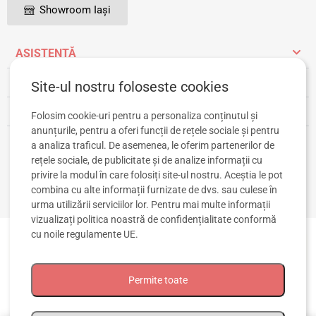
Showroom Iași
ASISTENȚĂ
INFORMAȚII UTILE
Site-ul nostru foloseste cookies
CONT CLIENT
Folosim cookie-uri pentru a personaliza conținutul și
anunțurile, pentru a oferi funcții de rețele sociale și pentru
a analiza traficul. De asemenea, le oferim partenerilor de
rețele sociale, de publicitate și de analize informații cu
privire la modul în care folosiți site-ul nostru. Aceștia le pot
combina cu alte informații furnizate de dvs. sau culese în
urma utilizării serviciilor lor. Pentru mai multe informații
vizualizați
politica noastră de confidențialitate
conformă
cu noile regulamente UE.
Permite toate
© 2020-2026 TIPITOE SRL. Toate drepturile rezervate. CIF: RO43319853, Reg.
Com. J2020002777225