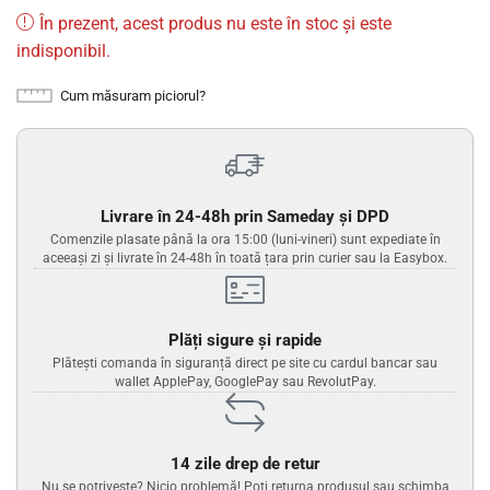
În prezent, acest produs nu este în stoc și este
indisponibil.
Cum măsuram piciorul?
Livrare în 24-48h prin Sameday și DPD
Comenzile plasate până la ora 15:00 (luni-vineri) sunt expediate în
aceeași zi și livrate în 24-48h în toată țara prin curier sau la Easybox.
Plăți sigure și rapide
Plătești comanda în siguranță direct pe site cu cardul bancar sau
wallet ApplePay, GooglePay sau RevolutPay.
14 zile drep de retur
Nu se potrivește? Nicio problemă! Poți returna produsul sau schimba