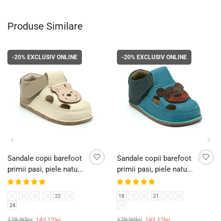
Produse Similare
-20%
EXCLUSIV ONLINE
-20%
EXCLUSIV ONLINE
Sandale copii barefoot
Sandale copii barefoot
primii pasi, piele natu...
primii pasi, piele natu...
18
19
20
21
22
23
18
19
20
21
22
23
24
24
178,90
lei
143,12
lei
178,90
lei
143,12
lei