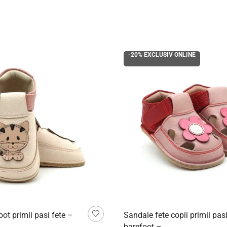
-20%
EXCLUSIV ONLINE
oot primii pasi fete –
Sandale fete copii primii pas
barefoot –...