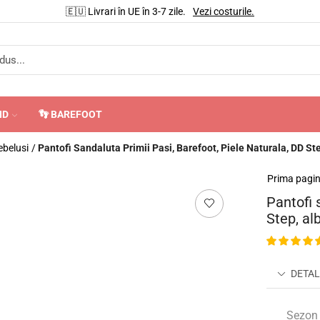
🇪🇺 Livrari în UE în 3-7 zile.
Vezi costurile.
ND
👣 BAREFOOT
ebelusi
/
Pantofi Sandaluta Primii Pasi, Barefoot, Piele Naturala, DD St
Prima pagi
Pantofi 
Step, al
DETAL
Sezon