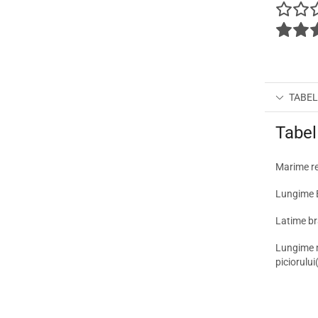
TABEL
Tabel
Marime r
Lungime 
Latime b
Lungime 
piciorulu