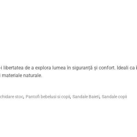
-i libertatea de a explora lumea în siguranță și confort. Ideali ca
i materiale naturale.
ichidare stoc
,
Pantofi bebelusi si copii
,
Sandale Baieti
,
Sandale copii