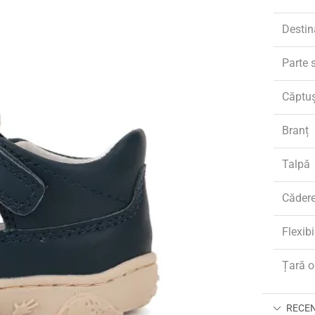
Destin
Parte 
Căptu
Branț
Talpă
Căder
Flexibi
Țară o
RECENZ