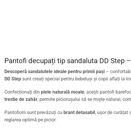
Pantofi decupați tip sandaluta DD Step – B
Descoperă sandalutele ideale pentru primii pași
– confortabil
DD Step
sunt creați special pentru bebeluși și copii aflați la î
Confecționați din
piele naturală moale
, acești pantofi barefo
trestie de zahăr
, permite piciorușului să se miște natural, con
Pantofiorii sunt prevăzuți cu
brant detasabil
, ușor de curățat 
reglarea optimă pe picior.