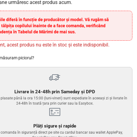
ane urmăresc acest produs acum.
ile diferă în funcție de producător și model. Vă rugăm să
 tălpița copilului înainte de a face comanda, verificând
dența în Tabelul de Mărimi de mai sus.
nt, acest produs nu este în stoc și este indisponibil.
măsuram piciorul?
Livrare în 24-48h prin Sameday și DPD
lasate până la ora 15:00 (luni-vineri) sunt expediate în aceeași zi și livrate în
24-48h în toată țara prin curier sau la Easybox.
Plăți sigure și rapide
i comanda în siguranță direct pe site cu cardul bancar sau wallet ApplePay,