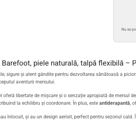
Nu se po
arefoot, piele naturală, talpă flexibilă – P
e, sigure și atent gândite pentru dezvoltarea sănătoasă a picioru
nceputul aventurii mersului.
ot oferă libertate de mișcare și o senzație apropiată de mersul d
tribuind la echilibru și coordonare. În plus, este
antiderapantă
, o
sau înlocuit, și au un design aerisit, perfect pentru sezonul cald.