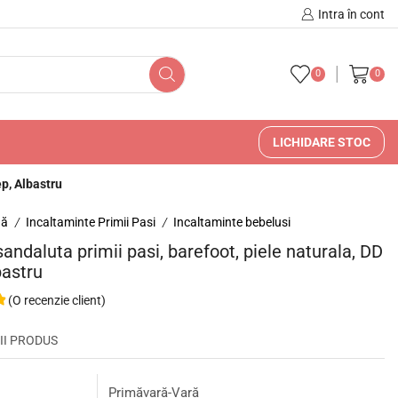
🚚 🇷🇴 Livrare în Romani
Intra în cont
0
0
LICHIDARE STOC
ep, Albastru
nă
Incaltaminte Primii Pasi
Incaltaminte bebelusi
/
/
sandaluta primii pasi, barefoot, piele naturala, DD
bastru
(O recenzie client)
II PRODUS
Primăvară-Vară