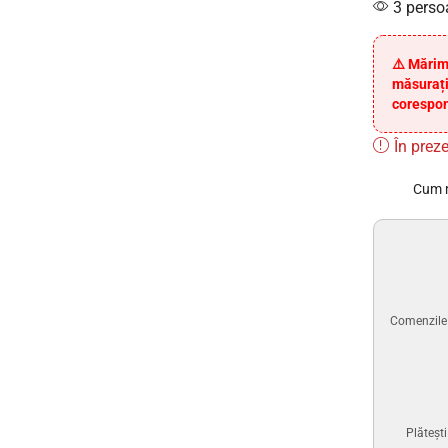
3 perso
⚠️ Mărim
măsurați
corespon
În preze
Cum 
Comenzile p
Plăteșt