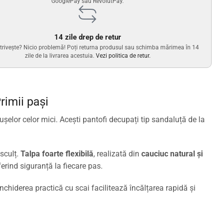
GooglePay sau RevolutPay.
14 zile drep de retur
trivește? Nicio problemă! Poți returna produsul sau schimba mărimea în 14
zile de la livrarea acestuia.
Vezi politica de retur.
rimii pași
șelor celor mici. Acești pantofi decupați tip sandaluță de la
esculț.
Talpa foarte flexibilă
, realizată din
cauciuc natural și
ferind siguranță la fiecare pas.
 Închiderea practică cu scai facilitează încălțarea rapidă și