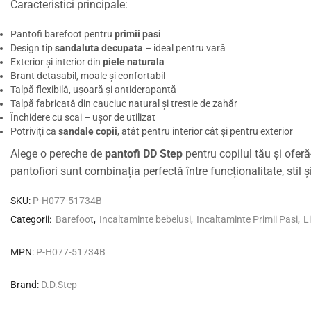
Caracteristici principale:
Pantofi barefoot pentru
primii pasi
Design tip
sandaluta decupata
– ideal pentru vară
Exterior și interior din
piele naturala
Brant detasabil, moale și confortabil
Talpă flexibilă, ușoară și antiderapantă
Talpă fabricată din cauciuc natural și trestie de zahăr
Închidere cu scai – ușor de utilizat
Potriviți ca
sandale copii
, atât pentru interior cât și pentru exterior
Alege o pereche de
pantofi DD Step
pentru copilul tău și oferă
pantofiori sunt combinația perfectă între funcționalitate, stil ș
SKU:
P-H077-51734B
Categorii:
Barefoot
,
Incaltaminte bebelusi
,
Incaltaminte Primii Pasi
,
L
MPN:
P-H077-51734B
Brand:
D.D.Step