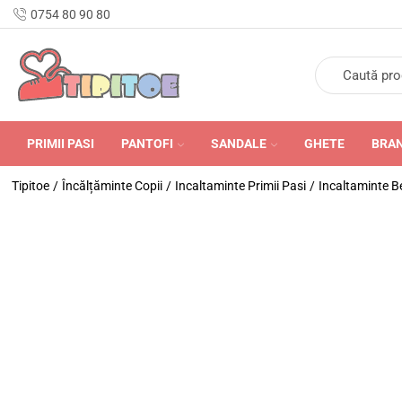
n Romania în 24-48 de ore.
0754 80 90 80
PRIMII PASI
PANTOFI
SANDALE
GHETE
BRA
Tipitoe
/
Încălțăminte Copii
/
Incaltaminte Primii Pasi
/
Incaltaminte B