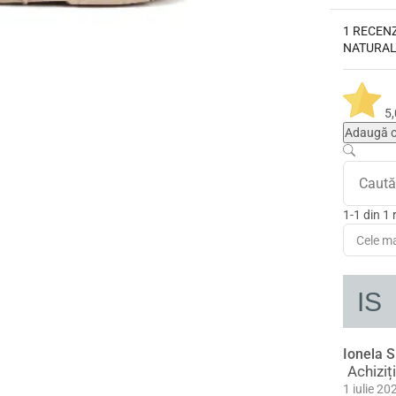
1 RECEN
NATURAL
5
Adaugă o
1-1 din 1 
Ionela S
Achiziț
1 iulie 20