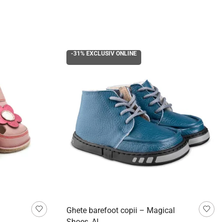
-31%
EXCLUSIV ONLINE
i
Ghete barefoot copii – Magical
Shoes, Al...