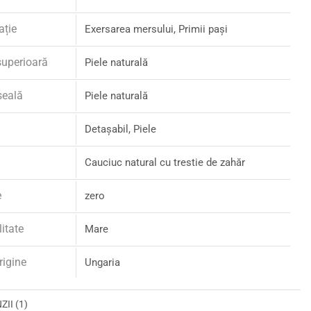
ație
Exersarea mersului, Primii pași
superioară
Piele naturală
șeală
Piele naturală
Detașabil, Piele
Cauciuc natural cu trestie de zahăr
e
zero
litate
Mare
rigine
Ungaria
II (1)