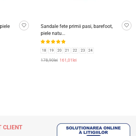
piele
Sandale fete primii pasi, barefoot,
piele natu...
18
19
20
21
22
23
24
178,90
lei
161,01
lei
Selectează opțiunile
 CLIENT