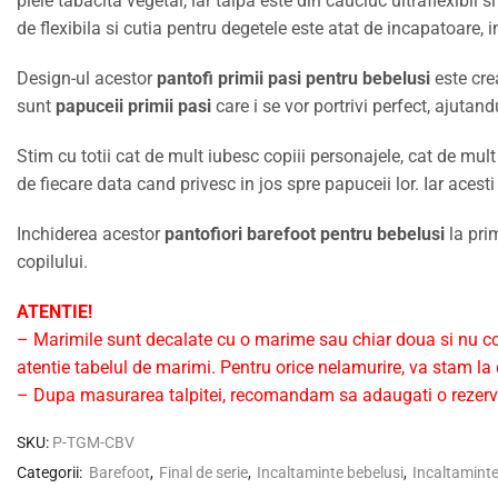
piele tabacita vegetal, iar talpa este din cauciuc ultraflexibil 
de flexibila si cutia pentru degetele este atat de incapatoare, 
Design-ul acestor
pantofi primii pasi pentru bebelusi
este crea
sunt
papuceii primii pasi
care i se vor portrivi perfect, ajuta
Stim cu totii cat de mult iubesc copiii personajele, cat de mult 
de fiecare data cand privesc in jos spre papuceii lor. Iar acest
Inchiderea acestor
pantofiori barefoot pentru bebelusi
la prim
copilului.
ATENTIE!
– Marimile sunt decalate cu o marime sau chiar doua si nu co
atentie tabelul de marimi. Pentru orice nelamurire, va stam la d
– Dupa masurarea talpitei, recomandam sa adaugati o rezerva
SKU:
P-TGM-CBV
Categorii:
Barefoot
,
Final de serie
,
Incaltaminte bebelusi
,
Incaltaminte