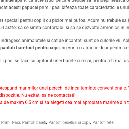
si antiderapant, caracteristici pe care trebuie sa le indeplineasca 
incat acesti papucei primii pasi bifeaza toate caracteristicile unu
t special pentru copiii cu picior mai pufos. Acum nu trebuie sa it
ndu-l astfel sa se simta confortabil si sa se dezvolte armonios in
indragesc animalutele si cat de incantati sunt de culorile vii. Apl
i
pantofi barefoot pentru copii
, nu vor fi o atractie doar pentru cei
ii pasi se face cu ajutorul unei barete cu scai, pentru a-ti mai u
respund marimilor unei perechi de incaltaminte conventionale. V
ispozitie. Nu ezitati sa ne contactati!
 de maxim 0,5 cm si sa alegeti cea mai apropiata marime din t
 Primii Pasi
,
Pantofi baieti
,
Pantofi bebelusi si copii
,
Pantofi fete