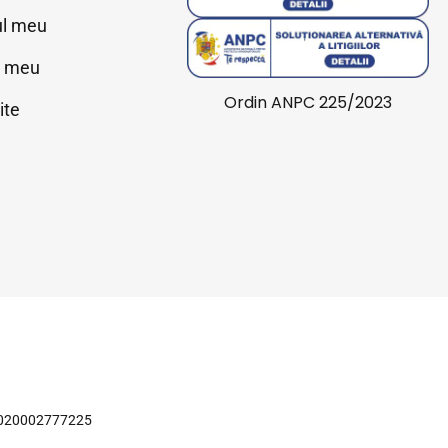
ul meu
l meu
Ordin ANPC 225/2023
ite
J2020002777225