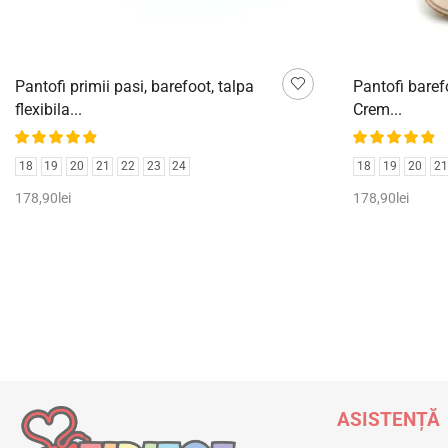
Pantofi primii pasi, barefoot, talpa
Pantofi baref
flexibila...
Crem...
18
19
20
21
22
23
24
18
19
20
21
178,90
lei
178,90
lei
Selectează opțiunile
Selectează op
ASISTENȚĂ