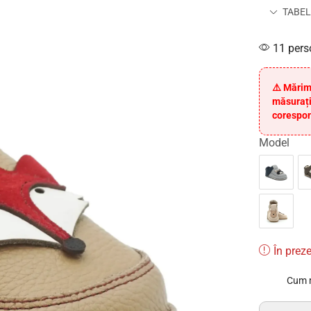
TABEL
11 pers
⚠️ Mărim
măsurați
corespon
Model
În preze
Cum 