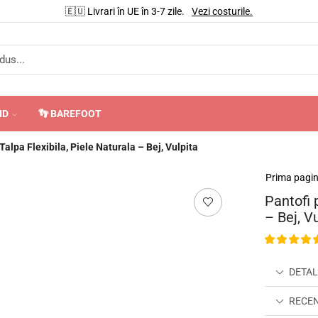
🇪🇺 Livrari în UE în 3-7 zile.
Vezi costurile.
ND
👣 BAREFOOT
Talpa Flexibila, Piele Naturala – Bej, Vulpita
Prima pagi
Pantofi p
– Bej, V
DETAL
RECENZ