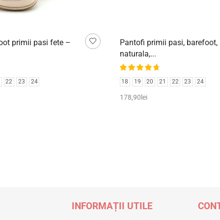
oot primii pasi fete –
Pantofi primii pasi, barefoot, 
naturala,...
22
23
24
18
19
20
21
22
23
24
178,90
lei
țiunile
Selectează opțiunile
INFORMAȚII UTILE
CONT