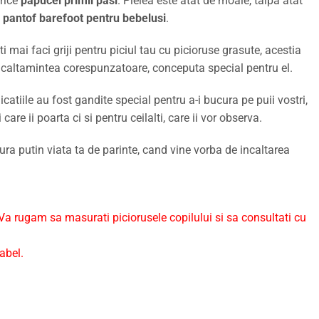
orice
papucei primii pasi
. Pielea este atat de moale, talpa atat
i
pantof barefoot pentru bebelusi
.
i mai faci griji pentru piciul tau cu picioruse grasute, acestia
 incaltamintea corespunzatoare, conceputa special pentru el.
icatiile au fost gandite special pentru a-i bucura pe puii vostri,
 care ii poarta ci si pentru ceilalti, care ii vor observa.
sura putin viata ta de parinte, cand vine vorba de incaltarea
a rugam sa masurati piciorusele copilului si sa consultati cu
abel.