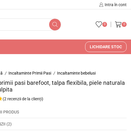
🚚 🇷🇴 Livrare în Romani
Intra în cont
0
0
LICHIDARE STOC
nă
Incaltaminte Primii Pasi
Incaltaminte bebelusi
/
/
rimii pasi barefoot, talpa flexibila, piele naturala
ulpita
(
2
recenzii de la clienți)
II PRODUS
II (2)