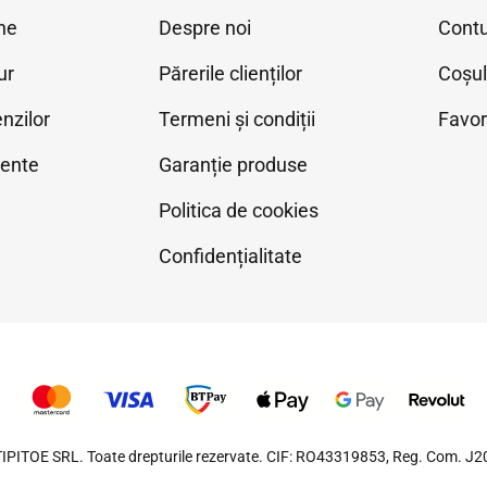
ne
Despre noi
Cont
ur
Părerile clienților
Coșu
nzilor
Termeni și condiții
Favor
vente
Garanție produse
Politica de cookies
Confidențialitate
IPITOE SRL. Toate drepturile rezervate. CIF: RO43319853, Reg. Com. 