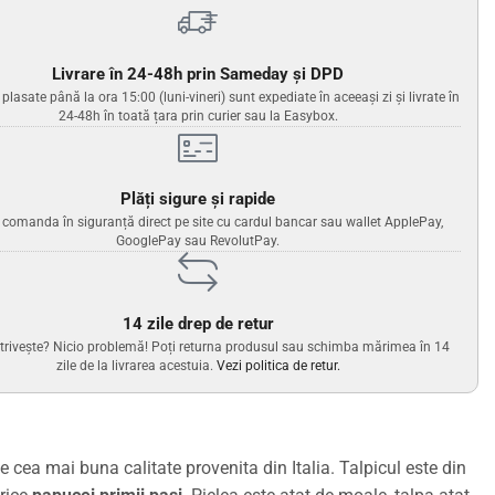
Livrare în 24-48h prin Sameday și DPD
lasate până la ora 15:00 (luni-vineri) sunt expediate în aceeași zi și livrate în
24-48h în toată țara prin curier sau la Easybox.
Plăți sigure și rapide
i comanda în siguranță direct pe site cu cardul bancar sau wallet ApplePay,
GooglePay sau RevolutPay.
14 zile drep de retur
trivește? Nicio problemă! Poți returna produsul sau schimba mărimea în 14
zile de la livrarea acestuia.
Vezi politica de retur.
e cea mai buna calitate provenita din Italia. Talpicul este din