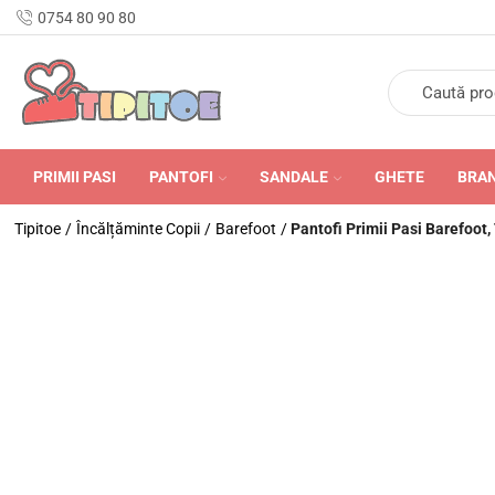
n Romania în 24-48 de ore.
0754 80 90 80
PRIMII PASI
PANTOFI
SANDALE
GHETE
BRA
Tipitoe
/
Încălțăminte Copii
/
Barefoot
/
Pantofi Primii Pasi Barefoot, 