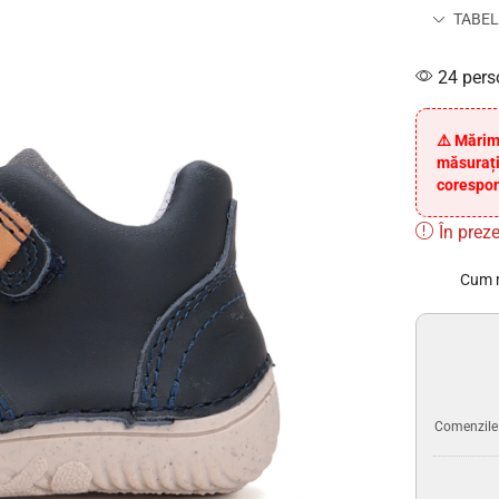
TABEL
24 pers
⚠️ Mărim
măsurați
corespon
În preze
Cum 
Comenzile p