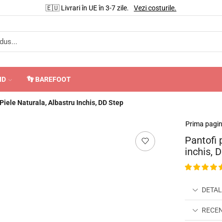
🇪🇺 Livrari în UE în 3-7 zile.
Vezi costurile.
ND
👣 BAREFOOT
 Piele Naturala, Albastru Inchis, DD Step
Prima pagi
Pantofi 
inchis, 
DETAL
RECENZ