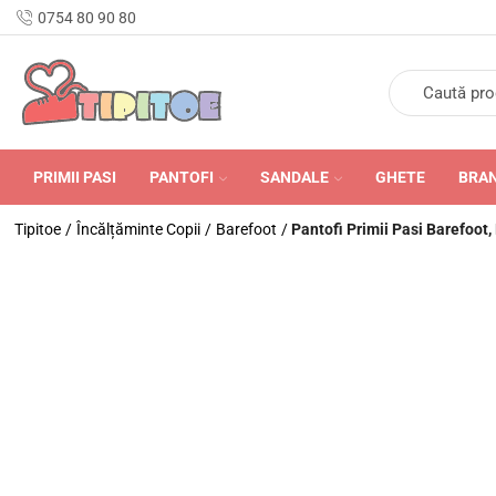
n Romania în 24-48 de ore.
0754 80 90 80
PRIMII PASI
PANTOFI
SANDALE
GHETE
BRA
Tipitoe
/
Încălțăminte Copii
/
Barefoot
/
Pantofi Primii Pasi Barefoot,