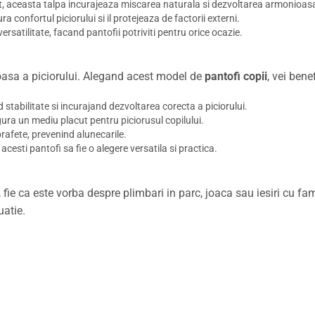
lt, aceasta talpa incurajeaza miscarea naturala si dezvoltarea armonioasa
ra confortul piciorului si il protejeaza de factorii externi.
versatilitate, facand pantofii potriviti pentru orice ocazie.
oasa a piciorului. Alegand acest model de
pantofi copii
, vei bene
d stabilitate si incurajand dezvoltarea corecta a piciorului.
gura un mediu placut pentru piciorusul copilului.
prafete, prevenind alunecarile.
 acesti pantofi sa fie o alegere versatila si practica.
, fie ca este vorba despre plimbari in parc, joaca sau iesiri cu fami
uatie.