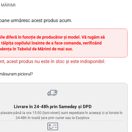
 MĂRIMI
oane urmăresc acest produs acum.
ile diferă în funcție de producător și model. Vă rugăm să
 tălpița copilului înainte de a face comanda, verificând
dența în Tabelul de Mărimi de mai sus.
nt, acest produs nu este în stoc și este indisponibil.
măsuram piciorul?
Livrare în 24-48h prin Sameday și DPD
lasate până la ora 15:00 (luni-vineri) sunt expediate în aceeași zi și livrate în
24-48h în toată țara prin curier sau la Easybox.