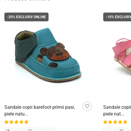
-20%
EXCLUSIV ONLINE
-10%
EXCLUSIV
Sandale copii barefoot primii pasi,
Sandale copii
piele natu...
piele nat...
18
19
20
21
22
23
24
18
19
20
21