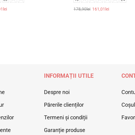
01
lei
178,90
lei
161,01
lei
țiunile
Selectează opțiunile
INFORMAȚII UTILE
CONT
ne
Despre noi
Cont
ur
Părerile clienților
Coșu
nzilor
Termeni și condiții
Favor
vente
Garanție produse