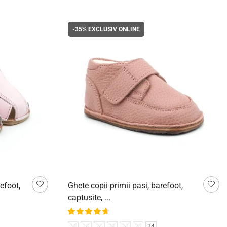
-35%
EXCLUSIV ONLINE
efoot,
Ghete copii primii pasi, barefoot,
captusite, ...
18
19
20
21
22
23
24