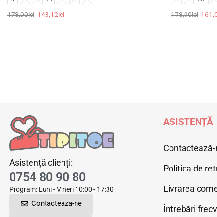
178,90
lei
143,12
lei
178,90
lei
161,
Selectează opțiunile
Selectează op
ASISTENȚĂ
Contactează-
Asistență clienți:
Politica de ret
0754 80 90 80
Livrarea come
Program: Luni - Vineri 10:00 - 17:30
Contacteaza-ne
Întrebări frec