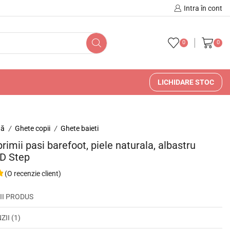
🚚 🇷🇴 Livrare în Romani
Intra în cont
0
0
LICHIDARE STOC
nă
Ghete copii
Ghete baieti
/
/
primii pasi barefoot, piele naturala, albastru
DD Step
(O recenzie client)
II PRODUS
II (1)