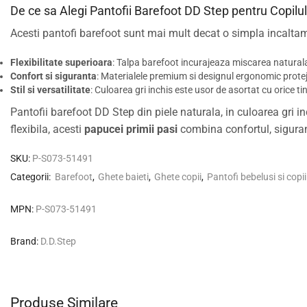
De ce sa Alegi Pantofii Barefoot DD Step pentru Copilu
Acesti pantofi barefoot sunt mai mult decat o simpla incaltami
Flexibilitate superioara
: Talpa barefoot incurajeaza miscarea naturala
Confort si siguranta
: Materialele premium si designul ergonomic protejea
Stil si versatilitate
: Culoarea gri inchis este usor de asortat cu orice ti
Pantofii barefoot DD Step din piele naturala, in culoarea gri i
flexibila, acesti
papucei primii pasi
combina confortul, siguran
SKU:
P-S073-51491
Categorii:
Barefoot
,
Ghete baieti
,
Ghete copii
,
Pantofi bebelusi si copii
MPN:
P-S073-51491
Brand:
D.D.Step
Produse Similare