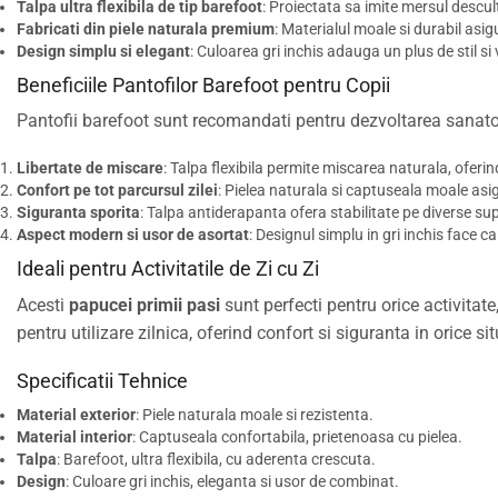
Talpa ultra flexibila de tip barefoot
: Proiectata sa imite mersul descu
Fabricati din piele naturala premium
: Materialul moale si durabil asigu
Design simplu si elegant
: Culoarea gri inchis adauga un plus de stil si 
Beneficiile Pantofilor Barefoot pentru Copii
Pantofii barefoot sunt recomandati pentru dezvoltarea sanat
Libertate de miscare
: Talpa flexibila permite miscarea naturala, oferin
Confort pe tot parcursul zilei
: Pielea naturala si captuseala moale asi
Siguranta sporita
: Talpa antiderapanta ofera stabilitate pe diverse su
Aspect modern si usor de asortat
: Designul simplu in gri inchis face ca
Ideali pentru Activitatile de Zi cu Zi
Acesti
papucei primii pasi
sunt perfecti pentru orice activitate
pentru utilizare zilnica, oferind confort si siguranta in orice sit
Specificatii Tehnice
Material exterior
: Piele naturala moale si rezistenta.
Material interior
: Captuseala confortabila, prietenoasa cu pielea.
Talpa
: Barefoot, ultra flexibila, cu aderenta crescuta.
Design
: Culoare gri inchis, eleganta si usor de combinat.