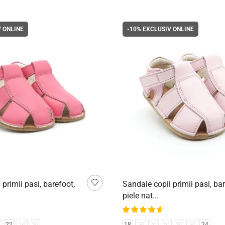
 ONLINE
-10%
EXCLUSIV ONLINE
 primii pasi, barefoot,
Sandale copii primii pasi, bar
piele nat...
22
23
24
18
19
20
21
22
23
24