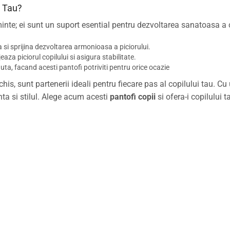
l Tau?
nte; ei sunt un suport esential pentru dezvoltarea sanatoasa a co
 si sprijina dezvoltarea armonioasa a piciorului.
za piciorul copilului si asigura stabilitate.
nuta, facand acesti pantofi potriviti pentru orice ocazie
nchis, sunt partenerii ideali pentru fiecare pas al copilului tau. 
ta si stilul. Alege acum acesti
pantofi copii
si ofera-i copilului 