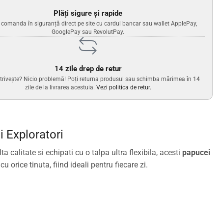
Plăți sigure și rapide
i comanda în siguranță direct pe site cu cardul bancar sau wallet ApplePay,
GooglePay sau RevolutPay.
14 zile drep de retur
trivește? Nicio problemă! Poți returna produsul sau schimba mărimea în 14
zile de la livrarea acestuia.
Vezi politica de retur.
i Exploratori
 calitate si echipati cu o talpa ultra flexibila, acesti
papucei
 orice tinuta, fiind ideali pentru fiecare zi.