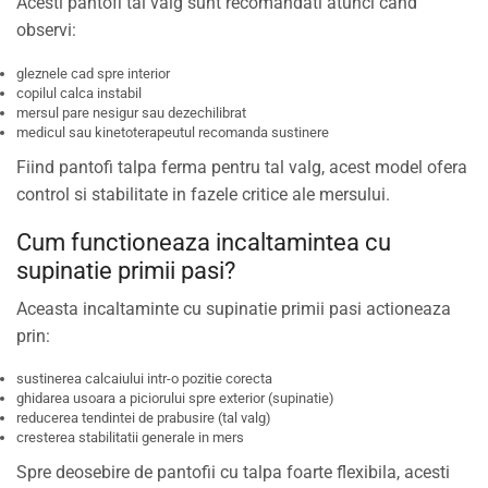
Acesti pantofi tal valg sunt recomandati atunci cand
observi:
gleznele cad spre interior
copilul calca instabil
mersul pare nesigur sau dezechilibrat
medicul sau kinetoterapeutul recomanda sustinere
Fiind pantofi talpa ferma pentru tal valg, acest model ofera
control si stabilitate in fazele critice ale mersului.
Cum functioneaza incaltamintea cu
supinatie primii pasi?
Aceasta incaltaminte cu supinatie primii pasi actioneaza
prin:
sustinerea calcaiului intr-o pozitie corecta
ghidarea usoara a piciorului spre exterior (supinatie)
reducerea tendintei de prabusire (tal valg)
cresterea stabilitatii generale in mers
Spre deosebire de pantofii cu talpa foarte flexibila, acesti