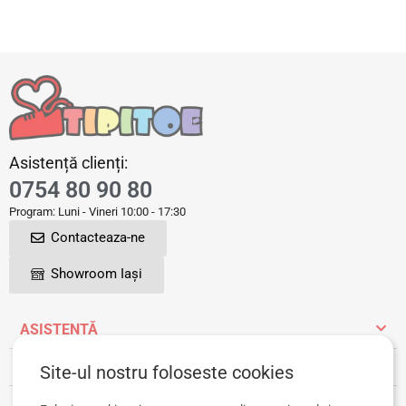
Asistență clienți:
0754 80 90 80
Program: Luni - Vineri 10:00 - 17:30
Contacteaza-ne
Showroom Iași
ASISTENȚĂ
INFORMAȚII UTILE
Site-ul nostru foloseste cookies
CONT CLIENT