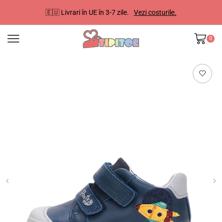
🇪🇺 Livrari în UE în 3-7 zile.
Vezi costurile.
0