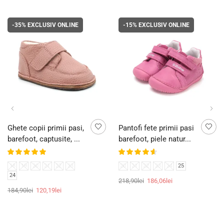
-35%
EXCLUSIV ONLINE
-15%
EXCLUSIV ONLINE
Ghete copii primii pasi,
Pantofi fete primii pasi
barefoot, captusite, ...
barefoot, piele natur...
18
19
20
21
22
23
20
21
22
23
24
25
24
218,90
lei
186,06
lei
184,90
lei
120,19
lei