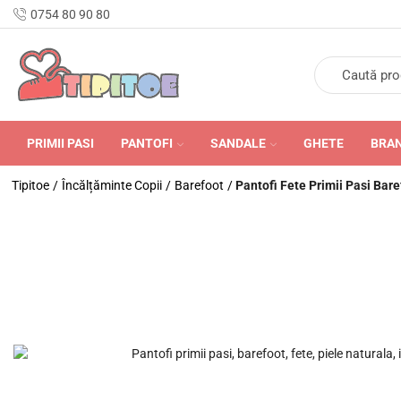
n Romania în 24-48 de ore.
0754 80 90 80
PRIMII PASI
PANTOFI
SANDALE
GHETE
BRA
Tipitoe
/
Încălțăminte Copii
/
Barefoot
/
Pantofi Fete Primii Pasi Bare