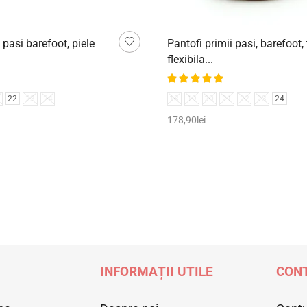
 pasi barefoot, piele
Pantofi primii pasi, barefoot,
flexibila...
22
23
24
18
19
20
21
22
23
24
178,90
lei
țiunile
Selectează opțiunile
INFORMAȚII UTILE
CONT