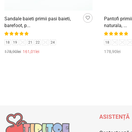
Sandale baieti primii pasi baieti,
Pantofi primii
barefoot, p...
naturala, ...
18
19
20
21
22
23
24
18
19
20
21
178,90
lei
161,01
lei
178,90
lei
Selectează opțiunile
Selectează op
ASISTENȚĂ