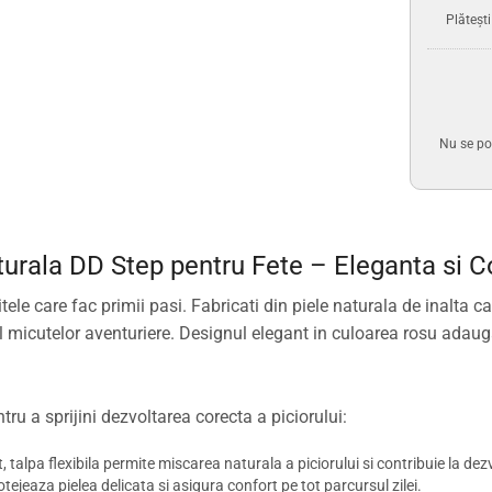
Plăteșt
Nu se po
aturala DD Step pentru Fete – Eleganta si 
le care fac primii pasi. Fabricati din piele naturala de inalta cali
 micutelor aventuriere. Designul elegant in culoarea rosu adauga u
ru a sprijini dezvoltarea corecta a piciorului:
t, talpa flexibila permite miscarea naturala a piciorului si contribuie la d
otejeaza pielea delicata si asigura confort pe tot parcursul zilei.