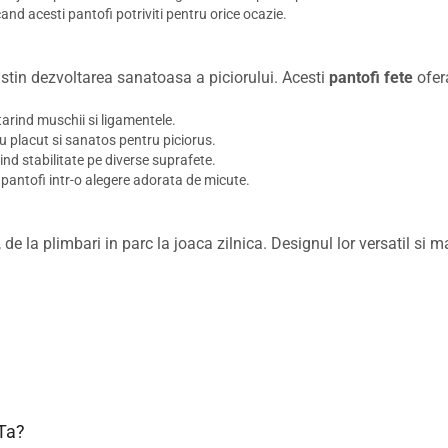
nd acesti pantofi potriviti pentru orice ocazie.
ustin dezvoltarea sanatoasa a piciorului. Acesti
pantofi fete
ofer
tarind muschii si ligamentele.
iu placut si sanatos pentru piciorus.
ind stabilitate pe diverse suprafete.
pantofi intr-o alegere adorata de micute.
de la plimbari in parc la joaca zilnica. Designul lor versatil si mate
 Ta?