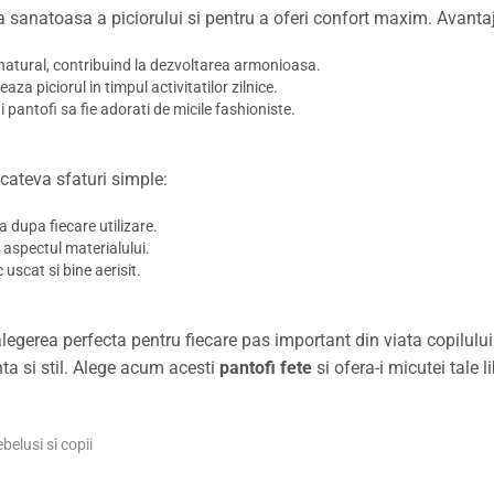
ea sanatoasa a piciorului si pentru a oferi confort maxim. Avantaj
e natural, contribuind la dezvoltarea armonioasa.
aza piciorul in timpul activitatilor zilnice.
i pantofi sa fie adorati de micile fashioniste.
cateva sfaturi simple:
 dupa fiecare utilizare.
 aspectul materialului.
uscat si bine aerisit.
legerea perfecta pentru fiecare pas important din viata copilului 
ta si stil. Alege acum acesti
pantofi fete
si ofera-i micutei tale 
belusi si copii