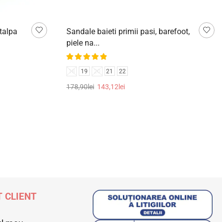
 talpa
Sandale baieti primii pasi, barefoot,
piele na...
18
19
20
21
22
178,90
lei
143,12
lei
Selectează opțiunile
 CLIENT