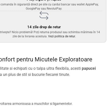
i comanda în siguranță direct pe site cu cardul bancar sau wallet ApplePay,
GooglePay sau RevolutPay.
14 zile drep de retur
trivește? Nicio problemă! Poți returna produsul sau schimba mărimea în 14
zile de la livrarea acestuia.
Vezi politica de retur.
Confort pentru Micutele Exploratoare
tate si echipati cu o talpa ultra flexibila, acesti
papucei
n plus de stil si bucurie fiecarei tinute.
ezvoltarea armonioasa a muschilor si ligamentelor.