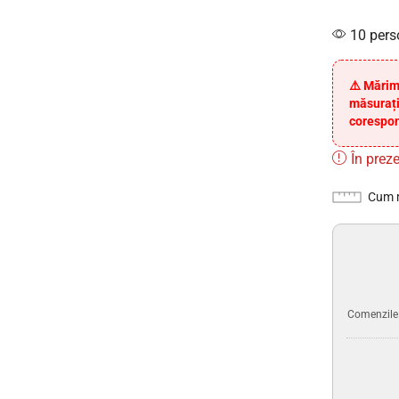
10 pers
⚠️ Mărim
măsurați
corespon
În preze
Cum 
Comenzile p