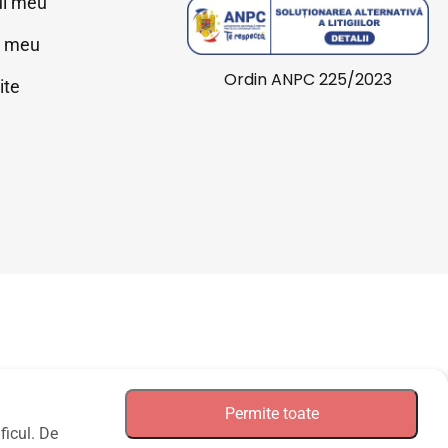
ul meu
l meu
Ordin ANPC 225/2023
ite
J2020002777225
Permite toate
ficul. De