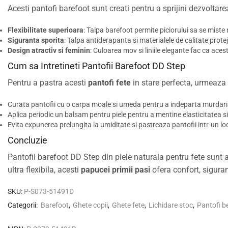
Acesti pantofi barefoot sunt creati pentru a sprijini dezvoltar
Flexibilitate superioara
: Talpa barefoot permite piciorului sa se mist
Siguranta sporita
: Talpa antiderapanta si materialele de calitate proteje
Design atractiv si feminin
: Culoarea mov si liniile elegante fac ca acest
Cum sa Intretineti Pantofii Barefoot DD Step
Pentru a pastra acesti
pantofi fete
in stare perfecta, urmeaza 
Curata pantofii cu o carpa moale si umeda pentru a indeparta murdaria
Aplica periodic un balsam pentru piele pentru a mentine elasticitatea si
Evita expunerea prelungita la umiditate si pastreaza pantofii intr-un loc 
Concluzie
Pantofii barefoot DD Step din piele naturala pentru fete sunt a
ultra flexibila, acesti
papucei primii pasi
ofera confort, siguran
SKU:
P-S073-51491D
Categorii:
Barefoot
,
Ghete copii
,
Ghete fete
,
Lichidare stoc
,
Pantofi be