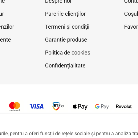
ne
Despre noi
Cont
ur
Părerile clienților
Coșu
nzilor
Termeni și condiții
Favor
vente
Garanție produse
Politica de cookies
Confidențialitate
IPITOE SRL. Toate drepturile rezervate. CIF: RO43319853, Reg. Com. 
le, pentru a oferi funcții de rețele sociale și pentru a analiza tra