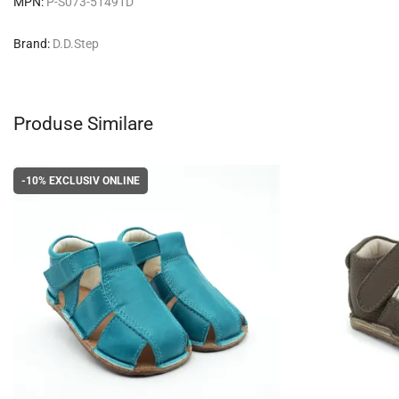
MPN:
P-S073-51491D
Brand:
D.D.Step
Produse Similare
-10%
EXCLUSIV ONLINE