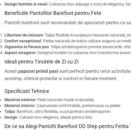
Design feminin si vesel
: Culoarea mov adauga o nota de eleganta, faca
Beneficiile Pantofilor Barefoot pentru Fete
Pantofii barefoot sunt recomandati de specialisti pentru ca s
Libertate de miscare
: Talpa flexibila incurajeaza miscarea naturala, in
Confort exceptional
: Pielea naturala de inalta calitate asigura un med
Siguranta la fiecare pas
: Talpa antiderapanta previne alunecarile, ofer
Aspect atragator
: Designul modern si culoarea mov transforma acesti 
Ideali pentru Tinutele de Zi cu Zi
Acesti
papucei primii pasi
sunt perfecti pentru orice activitate, 
anotimp, oferind protectie si confort in fiecare moment.
Specificatii Tehnice
Material exterior
: Piele naturala moale si durabila.
Material interior
: Captuseala confortabila, prietenoasa cu pielea.
Talpa
: Barefoot, ultra flexibila, cu proprietati antiderapante.
Design
: Culoare mov eleganta, ideala pentru fete.
De ce sa Alegi Pantofii Barefoot DD Step pentru Fetita