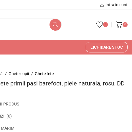
🚚 🇷🇴 Livrare în Romani
Intra în cont
0
0
LICHIDARE STOC
nă
Ghete copii
Ghete fete
/
/
fete primii pasi barefoot, piele naturala, rosu, DD
II PRODUS
II (0)
 MĂRIMI