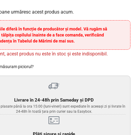
oane urmăresc acest produs acum.
ile diferă în funcție de producător și model. Vă rugăm să
 tălpița copilului înainte de a face comanda, verificând
dența în Tabelul de Mărimi de mai sus.
nt, acest produs nu este în stoc și este indisponibil.
măsuram piciorul?
Livrare în 24-48h prin Sameday și DPD
lasate până la ora 15:00 (luni-vineri) sunt expediate în aceeași zi și livrate în
24-48h în toată țara prin curier sau la Easybox.
Plăți sigure și rapide