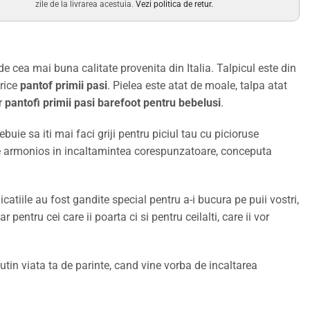
zile de la livrarea acestuia.
Vezi politica de retur.
e cea mai buna calitate provenita din Italia. Talpicul este din
orice
pantof primii pasi
. Pielea este atat de moale, talpa atat
or
pantofi primii pasi barefoot pentru bebelusi
.
uie sa iti mai faci griji pentru piciul tau cu picioruse
olte armonios in incaltamintea corespunzatoare, conceputa
icatiile au fost gandite special pentru a-i bucura pe puii vostri,
ar pentru cei care ii poarta ci si pentru ceilalti, care ii vor
utin viata ta de parinte, cand vine vorba de incaltarea