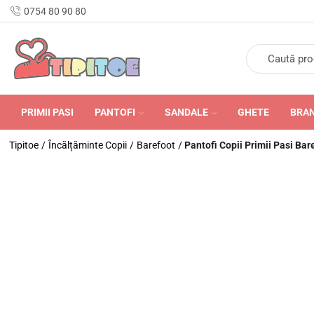
n Romania în 24-48 de ore.
0754 80 90 80
PRIMII PASI
PANTOFI
SANDALE
GHETE
BRA
Tipitoe
/
Încălțăminte Copii
/
Barefoot
/
Pantofi Copii Primii Pasi Bar