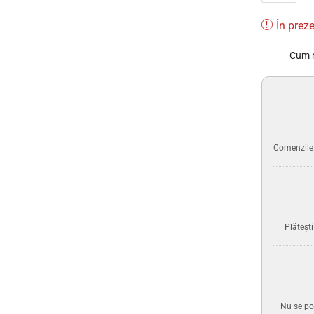
În preze
Cum 
Comenzile p
Plăteșt
Nu se po