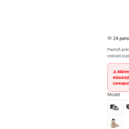
24 pers
Pantofi prim
colorati si 
⚠️ Mărim
măsurați
corespon
Model