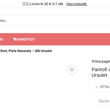
🇪🇺 Livrari în UE în 3-7 zile.
Vezi costurile.
ND
👣 BAREFOOT
efoot, Piele Naturala – Alb Ursulet
Prima pagi
Pantofi 
Ursulet
DETAL
Sezon