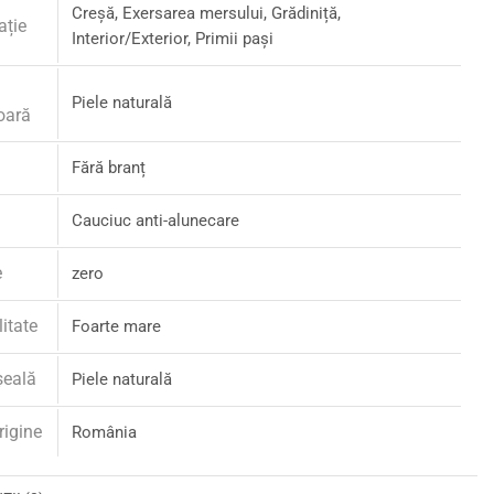
Creșă, Exersarea mersului, Grădiniță,
ație
Interior/Exterior, Primii pași
Piele naturală
oară
Fără branț
Cauciuc anti-alunecare
e
zero
litate
Foarte mare
șeală
Piele naturală
rigine
România