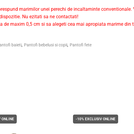
respund marimilor unei perechi de incaltaminte conventionale. V
ispozitie. Nu ezitati sa ne contactati!
 de maxim 0,5 cm si sa alegeti cea mai apropiata marime din t
antofi baieti
,
Pantofi bebelusi si copii
,
Pantofi fete
 ONLINE
-10%
EXCLUSIV ONLINE