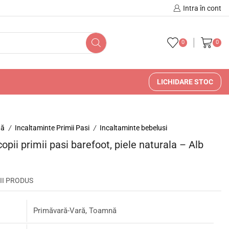
🚚 🇷🇴 Livrare în Romani
Intra în cont
0
0
LICHIDARE STOC
nă
Incaltaminte Primii Pasi
Incaltaminte bebelusi
/
/
copii primii pasi barefoot, piele naturala – Alb
II PRODUS
Primăvară-Vară, Toamnă