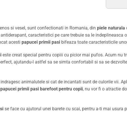
enos si vesel, sunt confectionati in Romania, din
piele naturala
d
si antiderapant, caracteristici pe care trebuie sa le indeplineasca 
incat acesti
papucei primii pasi
bifeaza toate caracteristicile un
i
este creat special pentru copiii cu picior mai pufos. Acum nu treb
 perfect, ajutandu-l astfel sa se simta confortabil si sa se dezv
indragesc animalutele si cat de incantati sunt de culorile vii. Apl
i
papucei primii pasi barefoot pentru copii
, nu vor fi o atractie do
si
se face cu ajutorul unei barete cu scai, pentru a-ti mai usura p