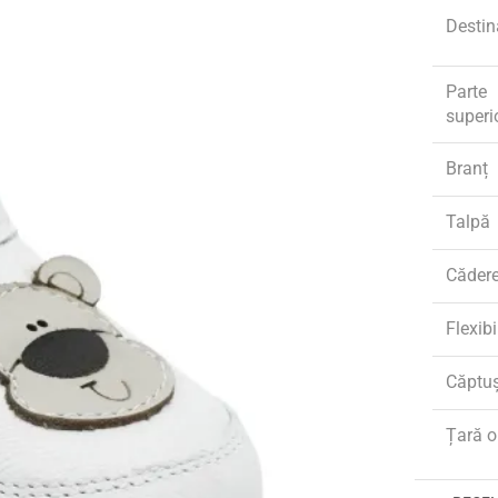
Destin
Parte
superi
Branț
Talpă
Căder
Flexibi
Căptu
Țară o