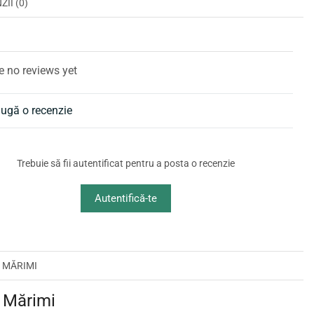
II (0)
I
e no reviews yet
ugă o recenzie
Trebuie să fii autentificat pentru a posta o recenzie
Autentifică-te
 MĂRIMI
 Mărimi