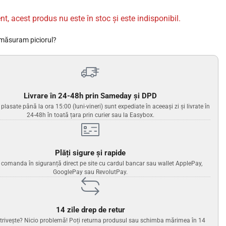
nt, acest produs nu este în stoc și este indisponibil.
măsuram piciorul?
Livrare în 24-48h prin Sameday și DPD
lasate până la ora 15:00 (luni-vineri) sunt expediate în aceeași zi și livrate în
24-48h în toată țara prin curier sau la Easybox.
Plăți sigure și rapide
i comanda în siguranță direct pe site cu cardul bancar sau wallet ApplePay,
GooglePay sau RevolutPay.
14 zile drep de retur
trivește? Nicio problemă! Poți returna produsul sau schimba mărimea în 14