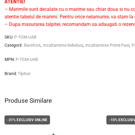
ATENTIE!
– Marimile sunt decalate cu o marime sau chiar doua si nu co
atentie tabelul de marimi. Pentru orice nelamurire, va stam la d
– Dupa masurarea talpitei, recomandam sa adaugati o rezerva
SKU:
P-TGM-UAB
Categorii:
Barefoot
,
Incaltaminte bebelusi
,
Incaltaminte Primii Pasi
,
P
MPN:
P-TGM-UAB
Brand:
Tipitoe
Produse Similare
-31%
EXCLUSIV ONLINE
-10%
EXCLUSIV