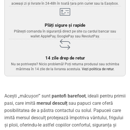
aceeași zi și livrate în 24-48h în toată țara prin curier sau la Easybox.
Plăți sigure și rapide
Plătești comanda în siguranță direct pe site cu cardul bancar sau
wallet ApplePay, GooglePay sau RevolutPay.
14 zile drep de retur
Nu se potrivește? Nicio problemă! Poți returna produsul sau schimba
mărimea în 14 zile de la livrarea acestuia.
Vezi politica de retur.
Acești „m
ăcușori
” sunt
pantofi barefoot
, ideali pentru primii
pasi, care imită
mersul desculț
sau papuci care oferă
posibilitatea de a păstra contactul cu solul. Papuceii care
imită mersul desculț protejează împotriva vântului, frigului
și ploii, oferindu-le astfel copiilor confortul, siguranța și