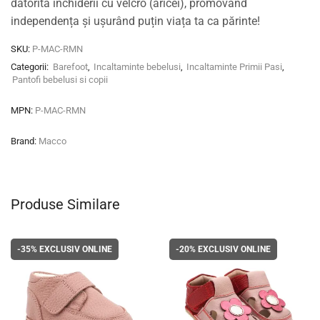
datorită închiderii cu velcro (aricei), promovând
independența și ușurând puțin viața ta ca părinte!
SKU:
P-MAC-RMN
Categorii:
Barefoot
,
Incaltaminte bebelusi
,
Incaltaminte Primii Pasi
,
Pantofi bebelusi si copii
MPN:
P-MAC-RMN
Brand:
Macco
Produse Similare
-35%
EXCLUSIV ONLINE
-20%
EXCLUSIV ONLINE