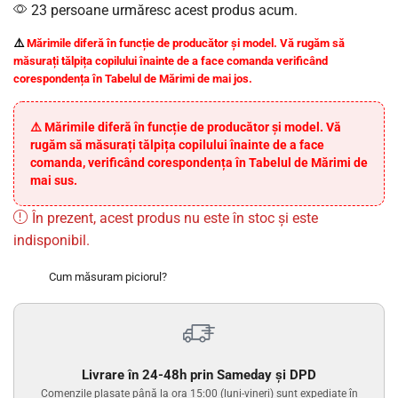
23 persoane urmăresc acest produs acum.
⚠️
Mărimile diferă în funcție de producător și model.
Vă rugăm să
măsurați tălpița copilului înainte de a face comanda verificând
corespondența în Tabelul de Mărimi de mai jos.
⚠️ Mărimile diferă în funcție de producător și model. Vă
rugăm să măsurați tălpița copilului înainte de a face
comanda, verificând corespondența în Tabelul de Mărimi de
mai sus.
În prezent, acest produs nu este în stoc și este
indisponibil.
Cum măsuram piciorul?
Livrare în 24-48h prin Sameday și DPD
Comenzile plasate până la ora 15:00 (luni-vineri) sunt expediate în