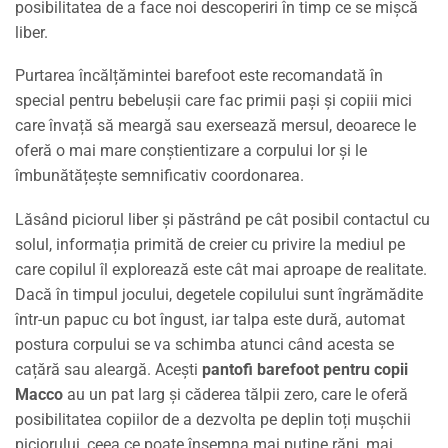
posibilitatea de a face noi descoperiri în timp ce se mișcă
liber.
Purtarea încălțămintei barefoot este recomandată în
special pentru bebelușii care fac primii pași și copiii mici
care învață să meargă sau exersează mersul, deoarece le
oferă o mai mare conștientizare a corpului lor și le
îmbunătățește semnificativ coordonarea.
Lăsând piciorul liber și păstrând pe cât posibil contactul cu
solul, informația primită de creier cu privire la mediul pe
care copilul îl explorează este cât mai aproape de realitate.
Dacă în timpul jocului, degetele copilului sunt îngrămădite
într-un papuc cu bot îngust, iar talpa este dură, automat
postura corpului se va schimba atunci când acesta se
cațără sau aleargă. Acești
pantofi barefoot pentru copii
Macco
au un pat larg și căderea tălpii zero, care le oferă
posibilitatea copiilor de a dezvolta pe deplin toți mușchii
piciorului, ceea ce poate însemna mai puține răni, mai