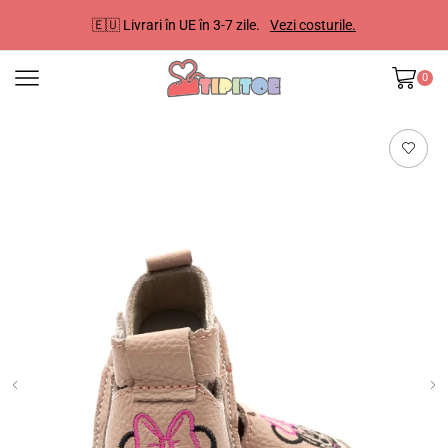
🇪🇺 Livrari în UE în 3-7 zile.
Vezi costurile.
0