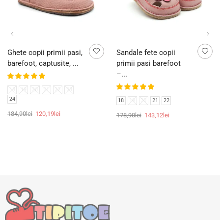
Ghete copii primii pasi,
Sandale fete copii
barefoot, captusite, ...
primii pasi barefoot
–...
18
19
20
21
22
23
24
18
19
20
21
22
184,90
lei
120,19
lei
178,90
lei
143,12
lei