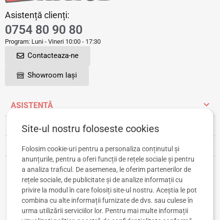
Asistență clienți:
0754 80 90 80
Program: Luni - Vineri 10:00 - 17:30
Contacteaza-ne
Showroom Iași
ASISTENȚĂ
INFORMAȚII UTILE
Site-ul nostru foloseste cookies
CONT CLIENT
Folosim cookie-uri pentru a personaliza conținutul și
anunțurile, pentru a oferi funcții de rețele sociale și pentru
a analiza traficul. De asemenea, le oferim partenerilor de
rețele sociale, de publicitate și de analize informații cu
privire la modul în care folosiți site-ul nostru. Aceștia le pot
combina cu alte informații furnizate de dvs. sau culese în
urma utilizării serviciilor lor. Pentru mai multe informații