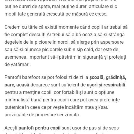
puține dureri de spate, mai puține dureri articulare și o
mobilitate generală crescută pe măsură ce cresc.
Credem cu tărie că există momente când copiii ar trebui să
fie complet desculț! Ar trebui să aibă ocazia să-și strângă
degetele de la picioare în noroi, să alerge prin aspersoare
sau să-și alunece picioarele sub nisip cald, dar este de
asemenea, important să-i păstrăm în siguranță și protejați
de vătămări.
Pantofii barefoot se pot folosi zi de zi la
școală, grădiniță,
parc, acasă
deoarece sunt suficient de
ușori și respirabili
pentru a menține copiii confortabili și sunt o opțiune
minimalistă bună pentru copiii care pot avea preferințe
puternice în ceea ce privește încălțămintea și/sau
provocările de procesare senzorială.
Acești
pantofi pentru copii
sunt ușor de pus și de scos