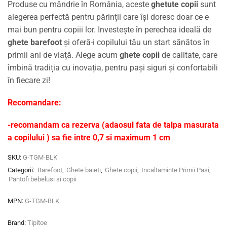
Produse cu mândrie în România, aceste
ghetute copii
sunt
alegerea perfectă pentru părinții care își doresc doar ce e
mai bun pentru copiii lor. Investește în perechea ideală de
ghete barefoot
și oferă-i copilului tău un start sănătos în
primii ani de viață. Alege acum
ghete copii
de calitate, care
îmbină tradiția cu inovația, pentru pași siguri și confortabili
în fiecare zi!
Recomandare:
-recomandam ca rezerva (adaosul fata de talpa masurata
a copilului ) sa fie intre 0,7 si maximum 1 cm
SKU:
G-TGM-BLK
Categorii:
Barefoot
,
Ghete baieti
,
Ghete copii
,
Incaltaminte Primii Pasi
,
Pantofi bebelusi si copii
MPN:
G-TGM-BLK
Brand:
Tipitoe