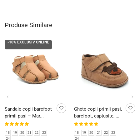
Produse Similare
-10%
EXCLUSIV ONLINE
Sandale copii barefoot
Ghete copii primii pasi,
primii pasi – Mar...
barefoot, captusite, ...
18
19
20
21
22
23
18
19
20
21
22
23
24
24