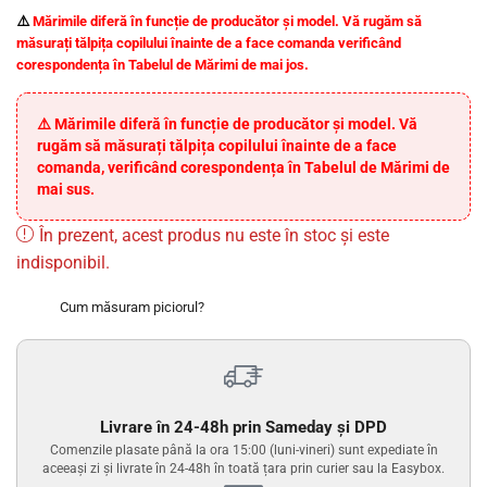
⚠️
Mărimile diferă în funcție de producător și model.
Vă rugăm să
măsurați tălpița copilului înainte de a face comanda verificând
corespondența în Tabelul de Mărimi de mai jos.
⚠️ Mărimile diferă în funcție de producător și model. Vă
rugăm să măsurați tălpița copilului înainte de a face
comanda, verificând corespondența în Tabelul de Mărimi de
mai sus.
În prezent, acest produs nu este în stoc și este
indisponibil.
Cum măsuram piciorul?
Livrare în 24-48h prin Sameday și DPD
Comenzile plasate până la ora 15:00 (luni-vineri) sunt expediate în
aceeași zi și livrate în 24-48h în toată țara prin curier sau la Easybox.