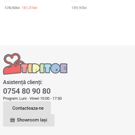
178,90
lei
161,01
lei
189,90
lei
Asistență clienți:
0754 80 90 80
Program: Luni - Vineri 10:00 - 17:30
Contacteaza-ne
Showroom Iași