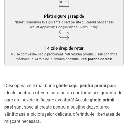
Plăți sigure și rapide
Plătești comanda în siguranță direct pe site cu cardul bancar sau
wallet ApplePay, GooglePay sau RevolutPay.
14 zile drep de retur
Nu se potrivește? Nicio problemă! Poți returna produsul sau schimba
mărimea în 14 zile de la livrarea acestuia.
Vezi politica de retur.
Descoperă cele mai bune
ghete copii pentru primii pasi
,
ideale pentru a oferi micuțului tău confortul și siguranța de
care are nevoie în fiecare aventură! Aceste
ghete primii
pasi
sunt special create pentru a susține dezvoltarea
sănătoasă a piciorușelor delicate, oferindu-le libertatea de
mișcare necesară.