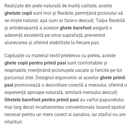
Realizate din piele naturală de înaltă calitate, aceste
ghetute copii
sunt moi și flexibile, permițând piciorului să
se miște natural, așa cum ar face-o desculț. Talpa flexibilă
și antiderapantă a acestor
ghete barefoot
asigură o
aderență excelentă pe orice suprafață, prevenind
alunecarea și oferind stabilitate la fiecare pas.
Captușite cu material textil prietenos cu pielea, aceste
ghete copii pentru primii pasi
sunt confortabile și
respirabile, menținând piciorușele uscate și fericite pe tot
parcursul zilei. Designul ergonomic al acestor
ghete primii
pasi
promovează o dezvoltare corectă a mersului, oferind o
experiență aproape naturală, similară mersului desculț.
Ghetele barefoot pentru primii pasi
au varful papucelului
mai larg decat incaltamintea conventionala lasand spatiul
necesar pentru un mers corect si sanatos, iar staiful nu are
intarituri.