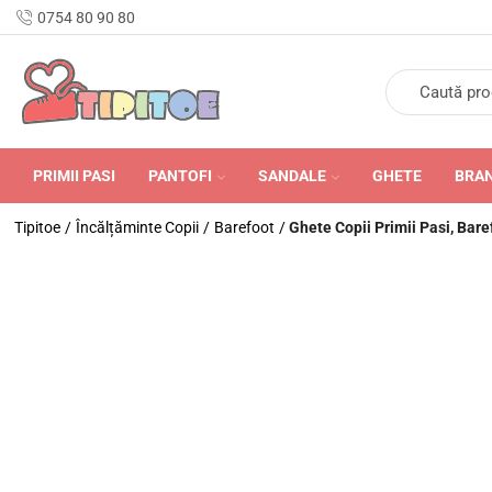
n Romania în 24-48 de ore.
0754 80 90 80
PRIMII PASI
PANTOFI
SANDALE
GHETE
BRA
Tipitoe
/
Încălțăminte Copii
/
Barefoot
/
Ghete Copii Primii Pasi, Bare