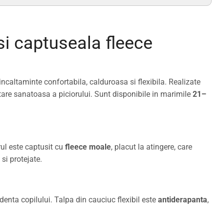
 si captuseala fleece
caltaminte confortabila, calduroasa si flexibila. Realizate
ltare sanatoasa a piciorului. Sunt disponibile in marimile
21–
rul este captusit cu
fleece moale
, placut la atingere, care
si protejate.
denta copilului. Talpa din cauciuc flexibil este
antiderapanta
,