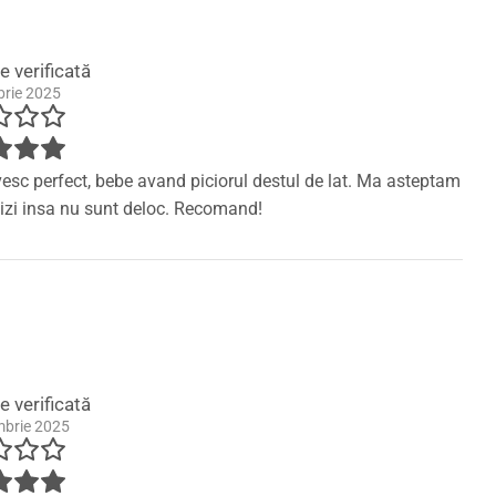
ie verificată
brie 2025
vesc perfect, bebe avand piciorul destul de lat. Ma asteptam
igizi insa nu sunt deloc. Recomand!
ie verificată
mbrie 2025