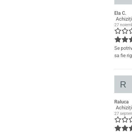
Ela C.
Achiziț
27 noiem
Se potri
sa fie r
Raluca
Achiziț
27 septe