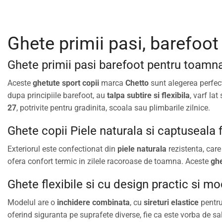
Ghete primii pasi, barefoot
Ghete primii pasi barefoot pentru toamn
Aceste
ghetute sport copii
marca
Chetto
sunt alegerea perfect
dupa principiile barefoot, au
talpa subtire si flexibila
, varf la
27
, potrivite pentru gradinita, scoala sau plimbarile zilnice.
Ghete copii Piele naturala si captuseala 
Exteriorul este confectionat din
piele naturala
rezistenta, care
ofera confort termic in zilele racoroase de toamna. Aceste
ghe
Ghete flexibile si cu design practic si m
Modelul are o
inchidere combinata
, cu
sireturi elastice
pentru
oferind siguranta pe suprafete diverse, fie ca este vorba de sal