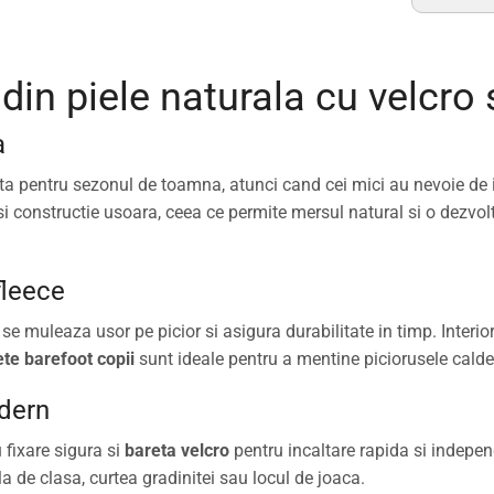
 din piele naturala cu velcro
a
a pentru sezonul de toamna, atunci cand cei mici au nevoie de in
t si constructie usoara, ceea ce permite mersul natural si o dezvo
fleece
 se muleaza usor pe picior si asigura durabilitate in timp. Interio
te barefoot copii
sunt ideale pentru a mentine piciorusele calde 
odern
 fixare sigura si
bareta velcro
pentru incaltare rapida si indepen
a de clasa, curtea gradinitei sau locul de joaca.