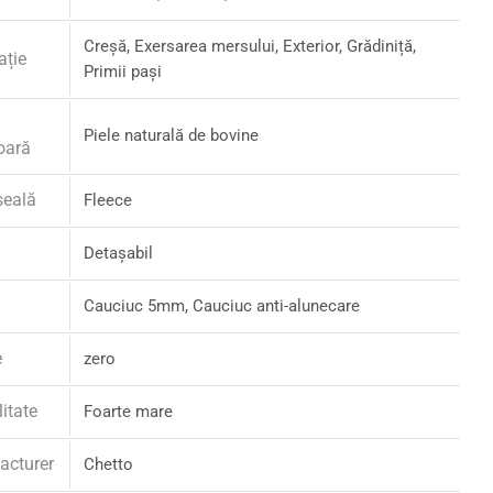
Creșă, Exersarea mersului, Exterior, Grădiniță,
ație
Primii pași
Piele naturală de bovine
oară
șeală
Fleece
Detașabil
Cauciuc 5mm, Cauciuc anti-alunecare
e
zero
litate
Foarte mare
acturer
Chetto