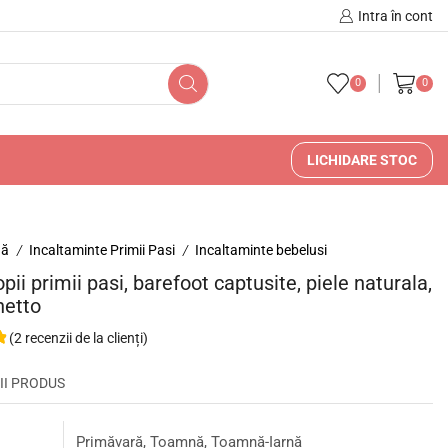
🚚 🇷🇴 Livrare în Romani
Intra în cont
0
0
LICHIDARE STOC
nă
Incaltaminte Primii Pasi
Incaltaminte bebelusi
/
/
pii primii pasi, barefoot captusite, piele naturala,
hetto
(
2
recenzii de la clienți)
II PRODUS
Primăvară, Toamnă, Toamnă-Iarnă