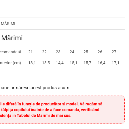
 MĂRIMI
 Mărimi
ecomandată
21
22
23
24
25
26
27
nterior (cm)
13,1
13,5
14,4
15,1
15,7
16,4
17,1
oane urmăresc acest produs acum.
ile diferă în funcție de producător și model. Vă rugăm să
 tălpița copilului înainte de a face comanda, verificând
dența în Tabelul de Mărimi de mai sus.