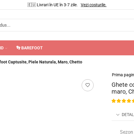
🇪🇺 Livrari în UE în 3-7 zile.
Vezi costurile.
ND
👣 BAREFOOT
foot Captusite, Piele Naturala, Maro, Chetto
Prima pagi
Ghete co
maro, C
DETAL
Sezon