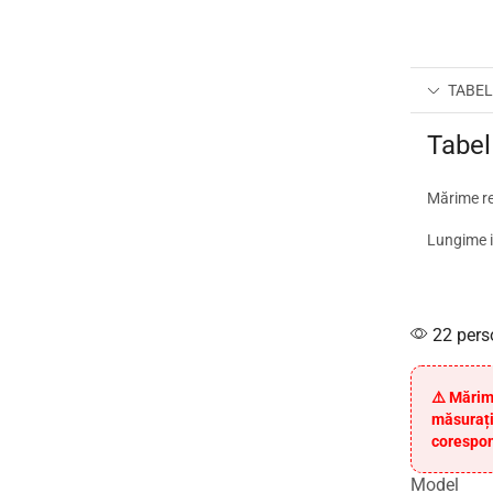
TABEL
Tabel
Mărime r
Lungime i
22 pers
⚠️ Mărim
măsurați
corespon
Model