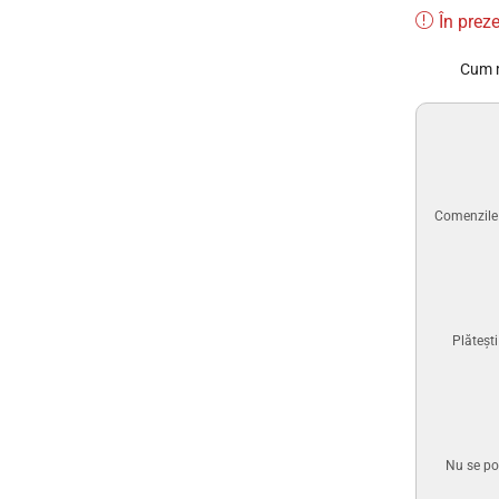
În preze
Cum 
Comenzile p
Plăteșt
Nu se po