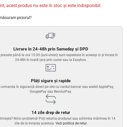
nt, acest produs nu este în stoc și este indisponibil.
măsuram piciorul?
Livrare în 24-48h prin Sameday și DPD
lasate până la ora 15:00 (luni-vineri) sunt expediate în aceeași zi și livrate în
24-48h în toată țara prin curier sau la Easybox.
Plăți sigure și rapide
i comanda în siguranță direct pe site cu cardul bancar sau wallet ApplePay,
GooglePay sau RevolutPay.
14 zile drep de retur
trivește? Nicio problemă! Poți returna produsul sau schimba mărimea în 14
zile de la livrarea acestuia.
Vezi politica de retur.