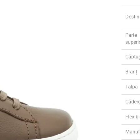
Destin
Parte
superi
Căptu
Branț
Talpă
Căder
Flexibi
Manuf