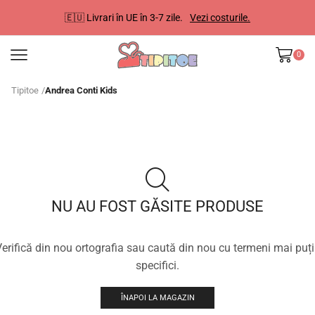
🇪🇺 Livrari în UE în 3-7 zile.
Vezi costurile.
0
Tipitoe
/
Andrea Conti Kids
NU AU FOST GĂSITE PRODUSE
erifică din nou ortografia sau caută din nou cu termeni mai puț
specifici.
ÎNAPOI LA MAGAZIN