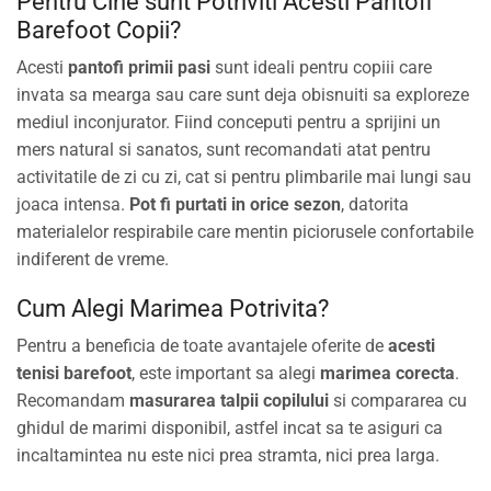
Pentru Cine sunt Potriviti Acesti Pantofi
Barefoot Copii?
Acesti
pantofi primii pasi
sunt ideali pentru copiii care
invata sa mearga sau care sunt deja obisnuiti sa exploreze
mediul inconjurator. Fiind conceputi pentru a sprijini un
mers natural si sanatos, sunt recomandati atat pentru
activitatile de zi cu zi, cat si pentru plimbarile mai lungi sau
joaca intensa.
Pot fi purtati in orice sezon
, datorita
materialelor respirabile care mentin piciorusele confortabile
indiferent de vreme.
Cum Alegi Marimea Potrivita?
Pentru a beneficia de toate avantajele oferite de
acesti
tenisi barefoot
, este important sa alegi
marimea corecta
.
Recomandam
masurarea talpii copilului
si compararea cu
ghidul de marimi disponibil, astfel incat sa te asiguri ca
incaltamintea nu este nici prea stramta, nici prea larga.