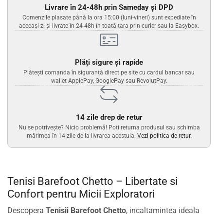
Livrare în 24-48h prin Sameday și DPD
Comenzile plasate până la ora 15:00 (luni-vineri) sunt expediate în
aceeași zi și livrate în 24-48h în toată țara prin curier sau la Easybox.
Plăți sigure și rapide
Plătești comanda în siguranță direct pe site cu cardul bancar sau
wallet ApplePay, GooglePay sau RevolutPay.
14 zile drep de retur
Nu se potrivește? Nicio problemă! Poți returna produsul sau schimba
mărimea în 14 zile de la livrarea acestuia.
Vezi politica de retur.
Tenisi Barefoot Chetto – Libertate si
Confort pentru Micii Exploratori
Descopera
Tenisii Barefoot Chetto
, incaltamintea ideala