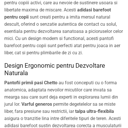
pentru copiii activi, care au nevoie de sustinere usoara si
libertate maxima de miscare. Acesti
adidasi barefoot
pentru copii
sunt creati pentru a imita mersul natural
descult, oferind o senzatie autentica de contact cu solul,
esentiala pentru dezvoltarea sanatoasa a picioruselor celor
mici. Cu un design modern si functional, acesti pantofi
barefoot pentru copii sunt perfecti atat pentru joaca in aer
liber, cat si pentru plimbarile de zi cu zi.
Design Ergonomic pentru Dezvoltare
Naturala
Pantofii primii pasi Chetto
au fost conceputi cu o forma
anatomica, adaptata nevoilor micutilor care invata sa
mearga sau care sunt deja experti in explorarea lumii din
jurul lor.
Varful generos
permite degetelelor sa se miste
liber, fara presiune sau restrictii, iar
talpa ultra-flexibila
asigura o tranzitie lina intre diferitele tipuri de teren. Acesti
adidasi barefoot sustin dezvoltarea corecta a musculaturii