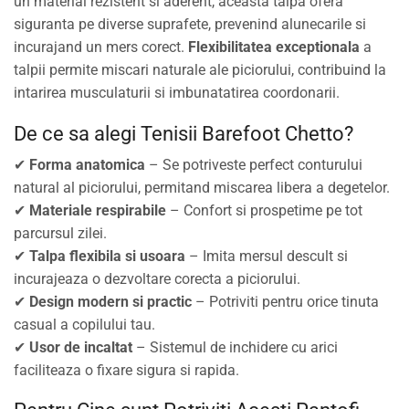
un material rezistent si aderent, aceasta talpa ofera
siguranta pe diverse suprafete, prevenind alunecarile si
incurajand un mers corect.
Flexibilitatea exceptionala
a
talpii permite miscari naturale ale piciorului, contribuind la
intarirea musculaturii si imbunatatirea coordonarii.
De ce sa alegi Tenisii Barefoot Chetto?
✔
Forma anatomica
– Se potriveste perfect conturului
natural al piciorului, permitand miscarea libera a degetelor.
✔
Materiale respirabile
– Confort si prospetime pe tot
parcursul zilei.
✔
Talpa flexibila si usoara
– Imita mersul descult si
incurajeaza o dezvoltare corecta a piciorului.
✔
Design modern si practic
– Potriviti pentru orice tinuta
casual a copilului tau.
✔
Usor de incaltat
– Sistemul de inchidere cu arici
faciliteaza o fixare sigura si rapida.