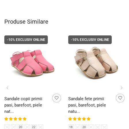
Produse Similare
-10%
EXCLUSIV ONLINE
-10%
EXCLUSIV ONLINE
Sandale copii primii
Sandale fete primii
pasi, barefoot, piele
pasi, barefoot, piele
nat...
natu...
18
19
20
21
22
23
18
19
20
21
22
23