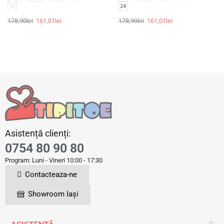
24
24
178,90
lei
161,01
lei
178,90
lei
161,01
lei
Asistență clienți:
0754 80 90 80
Program: Luni - Vineri 10:00 - 17:30
Contacteaza-ne
Showroom Iași